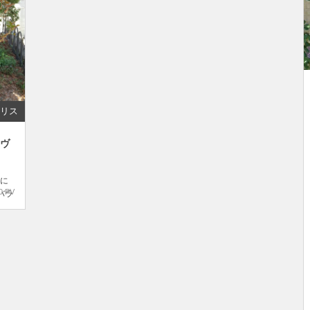
リス
ノヴ
に
0 PV
バラ
ー
陰
成