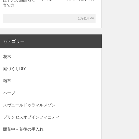
139114 PV
カテゴリー
花木
庭づくりDIY
雑草
ハーブ
スヴニールドゥラマルメゾン
プリンセスオブインフィニティ
開花中～花後の手入れ