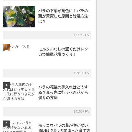
2
バラの下葉が黄色に！バラの
葉が黄変した原因と対処方法
は？
177712 PV
3
モルタルなしの置くだけレン
ガで簡単花壇づくり！
159105 PV
4
バラの花後の手入れはどうす
る？真っ先に行うべき花がら
切りの方法
141557 PV
5
モッコウバラの花が咲かない
原因は？3つの間違った育て方