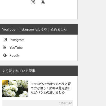
YouTube・Instagramもようやく始めました
Instagram
YouTube
Feedly
よく読まれている記事
1
モッコウバラはつるバラと育
て方が違う！肥料や剪定誘引
などバラとの違いまとめ
245442 PV