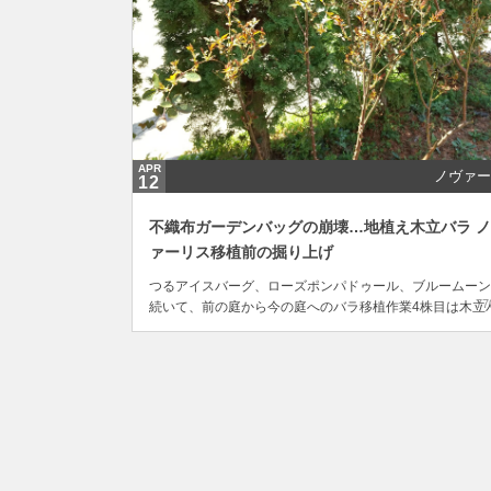
APR
ノヴァー
12
不織布ガーデンバッグの崩壊…地植え木立バラ 
ァーリス移植前の掘り上げ
つるアイスバーグ、ローズポンパドゥール、ブルームーン
77
続いて、前の庭から今の庭へのバラ移植作業4株目は木立
のノヴァーリスです。もともと日当たりの良い北西のスペ
スに地植えしていたノヴァーリス。そのうちコニファーの
になり、お世話もろくにできない中こんなに大きく立派に
長していました。今日はそのノヴァーリスを掘り上げ...