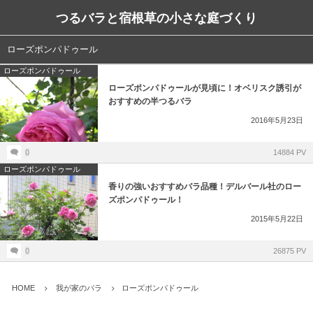
つるバラと宿根草の小さな庭づくり
ローズポンパドゥール
ローズポンパドゥール
ローズポンパドゥールが見頃に！オベリスク誘引が
おすすめの半つるバラ
2016年5月23日
0
14884 PV
ローズポンパドゥール
香りの強いおすすめバラ品種！デルバール社のロー
ズポンパドゥール！
2015年5月22日
0
26875 PV
HOME
我が家のバラ
ローズポンパドゥール