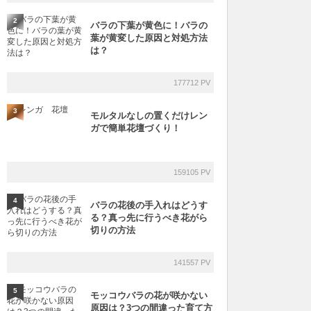
2
バラの下葉が黄色に！バラの
葉が黄変した原因と対処方法
は？
177712 PV
3
モルタルなしの置くだけレン
ガで簡単花壇づくり！
159105 PV
4
バラの花後の手入れはどうす
る？真っ先に行うべき花がら
切りの方法
141557 PV
5
モッコウバラの花が咲かない
原因は？3つの間違った育て方