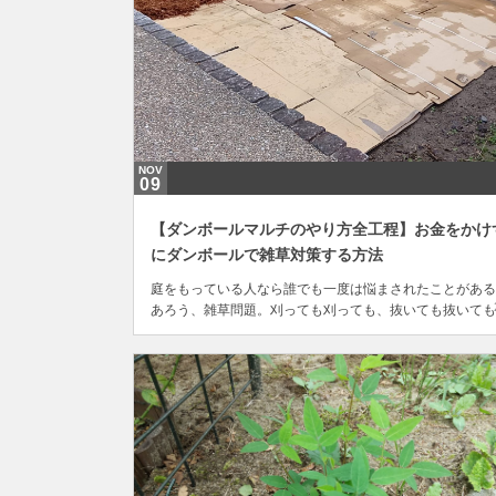
NOV
09
【ダンボールマルチのやり方全工程】お金をかけ
にダンボールで雑草対策する方法
庭をもっている人なら誰でも一度は悩まされたことがある
あろう、雑草問題。刈っても刈っても、抜いても抜いても
えてくる雑草に頭を悩ませている人は多いでしょう。もち
んわたしもその一人で、できるだけ除草の回数を減らした
と思っています。雑草対策として広く知られているのは、
草シートでマルチングをする方法ですが、防草シートっ...