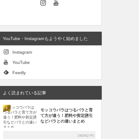
YouTube・Instagramもようやく始めました
Instagram
YouTube
Feedly
よく読まれている記事
1
モッコウバラはつるバラと育
て方が違う！肥料や剪定誘引
などバラとの違いまとめ
245442 PV