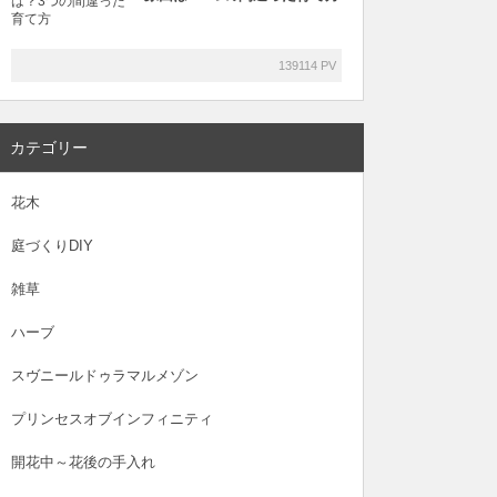
139114 PV
カテゴリー
花木
庭づくりDIY
雑草
ハーブ
スヴニールドゥラマルメゾン
プリンセスオブインフィニティ
開花中～花後の手入れ