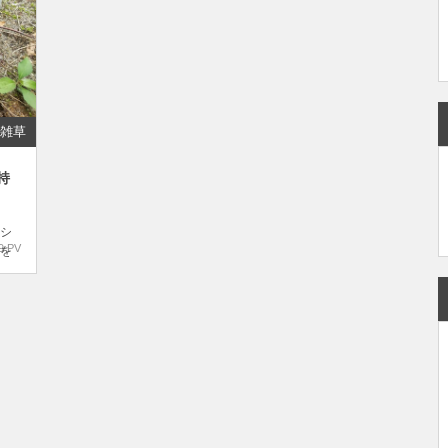
雑草
持
シ
9 PV
を
で
、
.