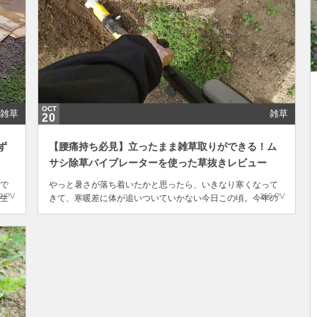
OCT
雑草
雑草
20
ず
【腰痛持ち必見】立ったまま雑草取りができる！ム
サシ除草バイブレーターを使った草抜きレビュー
で
やっと暑さが落ち着いたかと思ったら、いきなり寒くなって
2 PV
166 PV
生
きて、寒暖差に体が追いついていかない今日この頃。今年の
ろ
夏はあまりにも猛暑、酷暑すぎて、生い茂る雑草を横目に見
い
ながら見て見ぬふりをしていました。そんなふうに草取りを
防
サボっているうちに、雑草の勢いはとどまることを知らず、
気づけは大人のひざ下くらいまで草ボーボーの状態に…...