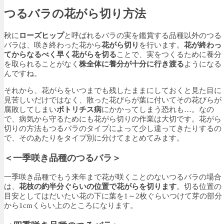
つるバラの花がら切り方法
秋に
ローズヒップ
と呼ばれるバラの実を鑑賞する品種以外のつる
バラは、咲き終わった花から
花がら切り
を行います。
花が終わっ
てからなるべく早く花がらを切る
ことで、実をつくるために養分
を取られることがなく
株全体に養分が十分に行き渡る
ようになる
んですね。
それから、花がらをいつまでも残したままにしておくと見た目に
見苦しいだけではなく、散った花びらが葉に付いてその花びらが
腐敗してしまい
ボトリチス病
にかかってしまう恐れも…。なの
で、病気から守るためにも花がら切りの作業は大切です。花がら
切りの方法もつるバラのタイプによって少し違ってきたりするの
で、そのあたりをタイプ別に分けてまとめてみます。
＜一季咲き品種のつるバラ＞
一季咲き品種でもう来年まで花が咲くことのないつるバラの場合
は、
花枝の約半分ぐらいの位置で花がらを切ります
。切る位置の
目安としてはだいたい花の下に葉を1～2枚ぐらいつけて芽の部分
から1cmくらい上のところになります。