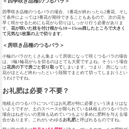
＜四季咲き品種のつるバラ＞
四季咲き品種のつるバラの場合、1番花が終わったら2番花、そし
て条件によっては3番花が期待できることもあるので、次の花を
早く咲かせるためにも花がら切りはしっかり行う必要がありま
す。
花が咲いた枝を付け根から10～15cm残したところで大きく
て元気な5枚葉の上で切ります
。
＜房咲き品種のつるバラ＞
小輪のバラがたくさん集まって房状になって咲くつるバラの場合
は、1輪1輪花がらを切るのはとても大変ですよね。そういう場合
は
花房の下で房ごと切り取って
しまいます。つまり、房になった
花がほとんど終わったという段階でまとめて切ってしまおうとい
うわけですね。
お礼肥は必要？不要？
地植えのつるバラについてはお礼肥が特に必要という決まりはな
いようですが、土のスペースが限られている鉢植えのつるバラの
場合はねぎらいの意味も込めていつもより多めに肥料を与える場
合があります。これがいわゆる
お礼肥
と呼ばれるものですね。