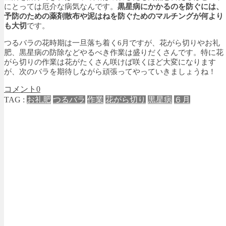
にとっては厄介な病気なんです。
黒星病にかかるのを防ぐには、
予防のための薬剤散布や泥はねを防ぐためのマルチングが何より
も大切
です。
つるバラの花時期は一旦落ち着く6月ですが、花がら切りやお礼
肥、黒星病の防除などやるべき作業は盛りだくさんです。特に花
がら切りの作業は花がたくさん咲けば咲くほど大変になります
が、次のバラを期待しながら頑張ってやっていきましょうね！
コメント
0
TAG :
お礼肥
つるバラ
作業
花がら切り
黒星病
６月