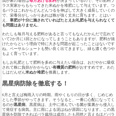
我が家の場合は
毎月あげる肥料
が決まっているので、その肥料プ
ラス実家からもらってきた米ぬかを堆肥にして与えています。つ
るバラはこれからどんどんつるを伸ばして大きく成長していくの
で、栄養分がしっかりあれば株が強く丈夫に育ちます。とはい
え、
寒肥が十分に施されていればたとえお礼肥を与えられなくて
も問題はありません
。
わたしも毎月与える肥料があると言ってもなんだかんだで忘れて
いて2か月に1回とかになってしまうこともありますが、肥料が抜
けたからという理由で特に大きな問題が起こったことはないです
ね。ベーサルシュートも勢い良く出てきますし、緑も濃く色つや
もよく育っています。
もしお礼肥として肥料を多めに与えたい場合は、おだやかに吸収
されて株に負担がかからない
有機質の肥料
がおすすめです。わた
しはだんぜん
米ぬか堆肥
を推薦します。
黒星病防除を徹底する！
6月と言えば梅雨入りの時期。雨やくもりの日が多く、じめじめ
とした季節がやってきます。そうなると、一番に心配になってく
るのが
黒星病
。黒星病は、土中に潜んでいる菌が葉裏から侵入し
て発症する病気。主に雨による泥はねが原因になります。この黒
星病を防除できればバラ栽培は成功したも同然と言えるほどバラ