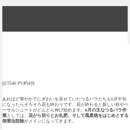
0
15546 PV
約4分
あれほど華やかでにぎわいを見せていたつるバラたちも6月中旬
になったらそろそろ花も終わりです。花が終わると新しい枝やベ
ーサルシュートがどんどん伸び始めます。
6月の主なつるバラ作
業
としては、
花がら切りとお礼肥、そして黒星病をはじめとする
病害虫防除
がメインになってきます。