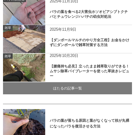
2025年11月10日
バラの葉を食べる2大害虫ホソオビアシブトクチ
バとチュウレンジハバチの幼虫対処法
雑草
2025年11月9日
【ダンボールマルチのやり方全工程】お金をかけ
ずにダンボールで雑草対策する方法
2025年10月20日
雑草
【腰痛持ち必見】立ったまま雑草取りができる！
ムサシ除草バイブレーターを使った草抜きレビュ
ー
ほたるの記事一覧
バラの葉が落ちる原因と葉がなくなって枝が丸裸
になったバラを復活させる方法