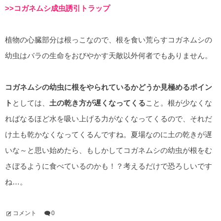
>>コガネムシ成虫誘引トラップ
植物の心臓部分は根っこなので、根を食い荒らすコガネムシの
幼虫はバラの生命をおびやかす天敵以外何者でもありません。
コガネムシの幼虫に根をやられているかどうか見極めるポイン
ト
としては、
土の乾き方が遅くなってくる
こと。根が少なくな
ればなるほど水を吸い上げる力がなくなってくるので、それだ
け土も乾かなくなってくるんですね。夏場なのに土の乾きが遅
いな～と思い始めたら、もしかしてコガネムシの幼虫が根をむ
さぼるように食べているのかも！？考えるだけで恐ろしいです
ね…。
コメント
0