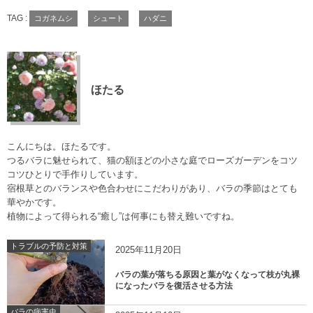
TAG :
コガネムシ
シュート
ハダニ
ほたる
こんにちは。ほたるです。
つるバラに魅せられて、猫の額ほどの小さな庭でローズガーデンをコツ
コツひとりで手作りしています。
宿根草とのバランスや色合わせにこだわりがあり、バラの季節はとても
華やかです。
植物によって得られる“癒し”は何事にも替え難いですね。
トラブルの予防と対策
2025年11月20日
バラの葉が落ちる原因と葉がなくなって枝が丸裸
になったバラを復活させる方法
バラの病害虫