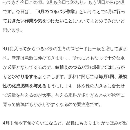
ってきた今日この頃。3月も今日で終わり、もう明日からは4月
です。今日は、「
4月のつるバラ作業
」ということで
4月に行っ
ておきたい作業や気をつけたいこと
についてまとめてみたいと
思います。
4月に入ってからつるバラの生育のスピードは一段と増してきま
す。新芽は急激に伸びてきますし、それにともなって十分な水
が必要となってくるので、
鉢植えのつるバラに関してはしっか
りと水やりをする
ようにします。肥料に関しては
毎月1回、緩効
性の化成肥料を与える
ようにします。鉢や株の大きさに合わせ
て適量を与えるのが大事。与える肥料が多すぎると株が軟弱に
育って病気にもかかりやすくなるので要注意です。
4月中旬や下旬ぐらいになると、品種にもよりますがつぼみが出