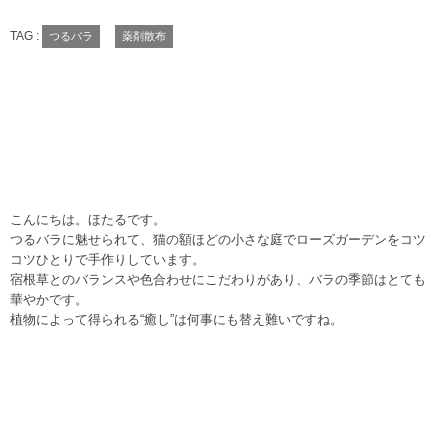
TAG :
つるバラ
薬剤散布
こんにちは。ほたるです。
つるバラに魅せられて、猫の額ほどの小さな庭でローズガーデンをコツ
コツひとりで手作りしています。
宿根草とのバランスや色合わせにこだわりがあり、バラの季節はとても
華やかです。
植物によって得られる“癒し”は何事にも替え難いですね。