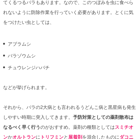
てくるつるバラもあります。なので、このつぼみを虫に食べら
れないように防除作業を行っていく必要があります。とくに気
をつけたい虫としては、
アブラムシ
バラゾウムシ
チュウレンジハバチ
などが挙げられます。
それから、バラの2大病とも言われるうどんこ病と黒星病も発生
しやすい時期に突入してきます。
予防対策としての薬剤散布は
なるべく早く行う
のがおすすめ。薬剤の種類としては
スミチオ
ン
か
オルトラン
に
トリフミン
と
展着剤
を混合したものに
ダコニ