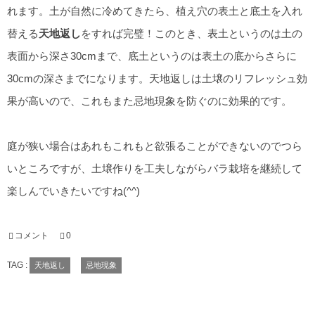
れます。土が自然に冷めてきたら、植え穴の表土と底土を入れ
替える
天地返し
をすれば完璧！このとき、表土というのは土の
表面から深さ30cmまで、底土というのは表土の底からさらに
30cmの深さまでになります。天地返しは土壌のリフレッシュ効
果が高いので、これもまた忌地現象を防ぐのに効果的です。
庭が狭い場合はあれもこれもと欲張ることができないのでつら
いところですが、土壌作りを工夫しながらバラ栽培を継続して
楽しんでいきたいですね(^^)
コメント
0
TAG :
天地返し
忌地現象