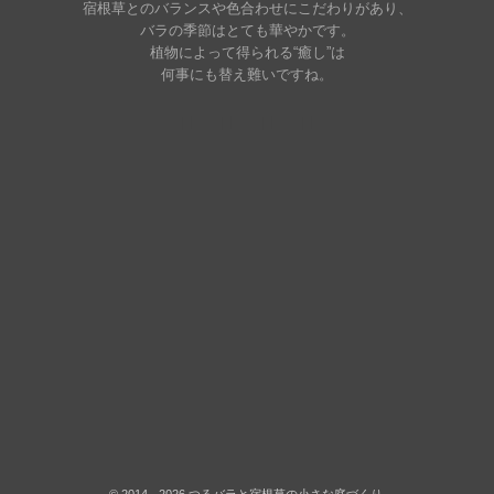
宿根草とのバランスや色合わせにこだわりがあり、
バラの季節はとても華やかです。
植物によって得られる“癒し”は
何事にも替え難いですね。
©
2014 - 2026
つるバラと宿根草の小さな庭づくり
.