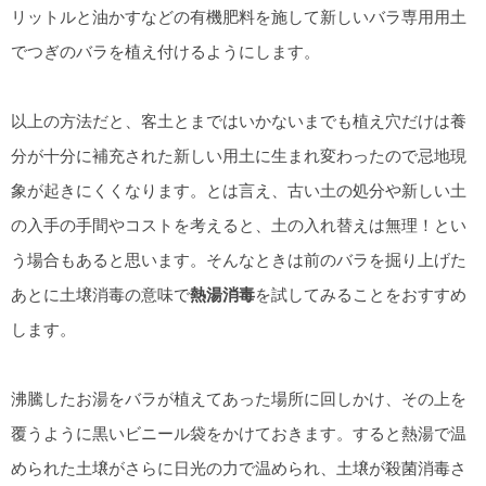
リットルと油かすなどの有機肥料を施して新しいバラ専用用土
でつぎのバラを植え付けるようにします。
以上の方法だと、客土とまではいかないまでも植え穴だけは養
分が十分に補充された新しい用土に生まれ変わったので忌地現
象が起きにくくなります。とは言え、古い土の処分や新しい土
の入手の手間やコストを考えると、土の入れ替えは無理！とい
う場合もあると思います。そんなときは前のバラを掘り上げた
あとに土壌消毒の意味で
熱湯消毒
を試してみることをおすすめ
します。
沸騰したお湯をバラが植えてあった場所に回しかけ、その上を
覆うように黒いビニール袋をかけておきます。すると熱湯で温
められた土壌がさらに日光の力で温められ、土壌が殺菌消毒さ