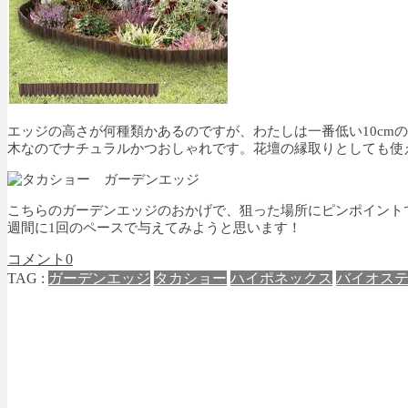
エッジの高さが何種類かあるのですが、わたしは一番低い10cm
木なのでナチュラルかつおしゃれです。花壇の縁取りとしても使
こちらのガーデンエッジのおかげで、狙った場所にピンポイント
週間に1回のペースで与えてみようと思います！
コメント
0
TAG :
ガーデンエッジ
タカショー
ハイポネックス
バイオス