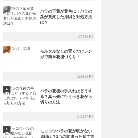
2
バラの下葉が黄色に！バラの
葉が黄変した原因と対処方法
は？
177712 PV
3
モルタルなしの置くだけレン
ガで簡単花壇づくり！
159105 PV
4
バラの花後の手入れはどうす
る？真っ先に行うべき花がら
切りの方法
141557 PV
5
モッコウバラの花が咲かない
原因は？3つの間違った育て方