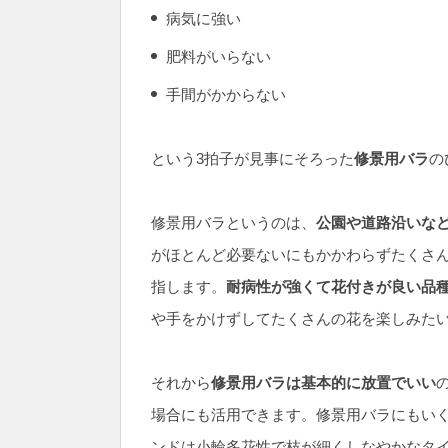
病気に強い
肥料がいらない
手間がかからない
という3拍子が見事にそろった
修景用バラ
の
修景用バラというのは、
公園や道路沿いな
がほとんど必要ないにもかかわらずたくさ
指します。
耐病性が強くて花付きが良い品
や手をかけずしてたくさんの花を楽しみた
それから
修景用バラは基本的に放置でいい
場合にも活用できます。修景用バラにもい
ンドは小輪多花性で枝が細くしなやかなタイ