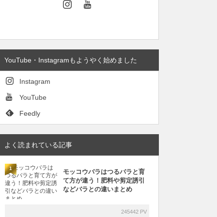
YouTube・Instagramもようやく始めました
Instagram
YouTube
Feedly
よく読まれている記事
1
モッコウバラはつるバラと育
て方が違う！肥料や剪定誘引
などバラとの違いまとめ
245442 PV