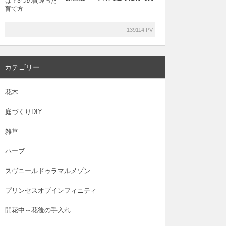
139114 PV
カテゴリー
花木
庭づくりDIY
雑草
ハーブ
スヴニールドゥラマルメゾン
プリンセスオブインフィニティ
開花中～花後の手入れ