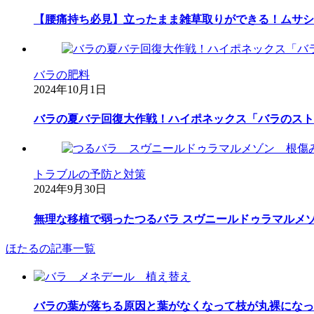
【腰痛持ち必見】立ったまま雑草取りができる！ムサシ
バラの肥料
2024年10月1日
バラの夏バテ回復大作戦！ハイポネックス「バラのスト
トラブルの予防と対策
2024年9月30日
無理な移植で弱ったつるバラ スヴニールドゥラマルメ
ほたるの記事一覧
バラの葉が落ちる原因と葉がなくなって枝が丸裸になっ