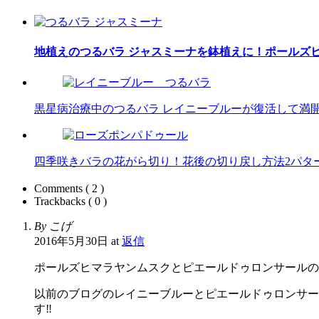
地植えのつるバラ ジャスミーナを鉢植えに！ポールズ
黒星病治療中のつるバラ レイニーブルーが復活して満
四季咲きバラの花がら切り！花後の切り戻し方法2パタ
Comments ( 2 )
Trackbacks ( 0 )
By こげ
2016年5月30日 at
返信
ポールズヒマラヤンムスクとピエールドゥロンサールの
以前のブログのレイニーブルーとピエールドゥロンサー
す‼︎