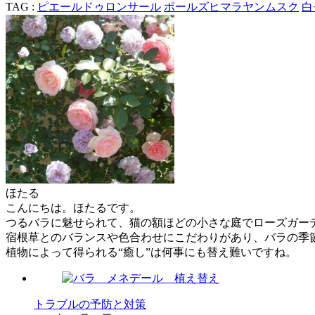
TAG :
ピエールドゥロンサール
ポールズヒマラヤンムスク
白
ほたる
こんにちは。ほたるです。
つるバラに魅せられて、猫の額ほどの小さな庭でローズガー
宿根草とのバランスや色合わせにこだわりがあり、バラの季
植物によって得られる“癒し”は何事にも替え難いですね。
トラブルの予防と対策