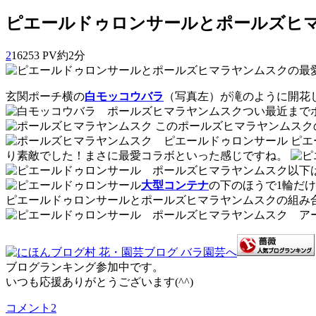
ピエールドゥロンサールとポールズヒ
2
16253 PV
約2分
玄関ポーチ横の
白モッコウバラ
（写真左）が滝のように開花
つい最近まで
このポールズヒマラヤンムスク
ピエ
り素敵でした！まさに最愛コラボといった感じですね。
以下
大型コンテナ
の下のほうで1輪だ
ピエールドゥロンサールとポールズヒマラヤンムスクの組み
ブログランキング参加中です。
いつも応援ありがとうございます(^^)
コメント
2