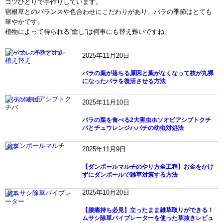
コツひとりで手作りしています。
宿根草とのバランスや色合わせにこだわりがあり、バラの季節はとても
華やかです。
植物によって得られる“癒し”は何事にも替え難いですね。
トラブルの予防と対策
2025年11月20日
バラの葉が落ちる原因と葉がなくなって枝が丸裸
になったバラを復活させる方法
バラの病害虫
2025年11月10日
バラの葉を食べる2大害虫ホソオビアシブトクチ
バとチュウレンジハバチの幼虫対処法
雑草
2025年11月9日
【ダンボールマルチのやり方全工程】お金をかけ
ずにダンボールで雑草対策する方法
2025年10月20日
雑草
【腰痛持ち必見】立ったまま雑草取りができる！
ムサシ除草バイブレーターを使った草抜きレビュ