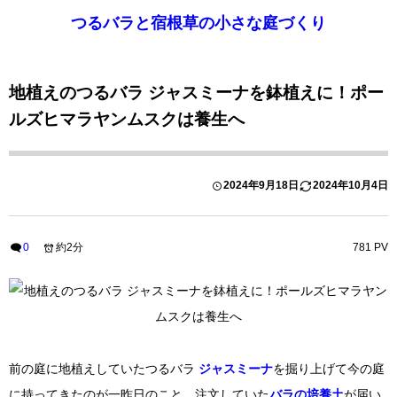
つるバラと宿根草の小さな庭づくり
地植えのつるバラ ジャスミーナを鉢植えに！ポー
ルズヒマラヤンムスクは養生へ
2024年9月18日
2024年10月4日
バラの植え付け
0
約2分
781 PV
前の庭に地植えしていたつるバラ
ジャスミーナ
を掘り上げて今の庭
に持ってきたのが一昨日のこと。注文していた
バラの培養土
が届い