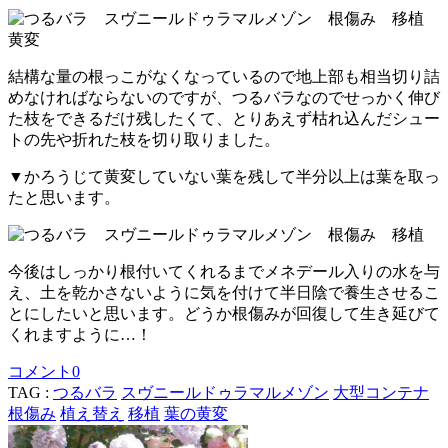
結構な量の根っこがなくなっているので地上部も相当切り詰
めなければならないのですが、つるバラなのでせっかく伸び
た枝をできるだけ残したくて、とりあえず枯れ込んだシュー
トの先や折れた枝を切り取りました。
▼かろうじて黄変していない葉を残して半分以上は葉を取っ
たと思います。
今後はしっかり根付いてくれるまでメネデール入りの水を与
え、土を乾かさないように気を付けて半日陰で養生させるこ
とにしたいと思います。どうか根傷みが回復して生き延びて
くれますように…！
コメント
0
TAG :
つるバラ
スヴニールドゥラマルメゾン
大型コンテナ
根傷み
植え替え
移植
葉の黄変