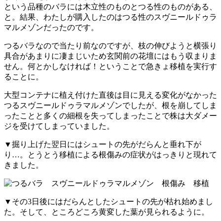
という品種のバラには木立性のものとつる性のものがある、
と。結果、わたしが購入したのはつる性のスヴニールドゥラ
マルメゾンだったのです。
つるバラなので当たり前なのですが、枝の伸びようと横張り
具合があまりに凄まじいため玄関前の花壇にはもう収まりま
せん。何とかしなければ！ということで急きょ移植を実行す
ることに。
大型コンテナに植え付けた直後は目に見える変化がなかった
つるスヴニールドゥラマルメゾンでしたが、根を崩してしま
ったことと多くの細根を失ってしまったことで株は大ダメー
ジを受けてしまっていました。
▼掘り上げた翌日にはシュートの先がだらんと垂れ下が
り…。とうとう移植による根傷みの症状がはっきりと現れて
きました。
▼その3日後にはだらんとしたシュートの先が枯れ始めまし
た。そして、ところどころ黄変した葉が見られるように。