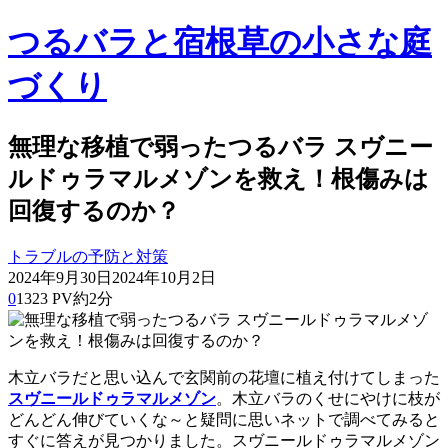
つるバラと宿根草の小さな庭
づくり
無理な移植で弱ったつるバラ スヴニー
ルドゥラマルメゾンを救え！根傷みは
回復するのか？
トラブルの予防と対策
2024年9月30日
2024年10月2日
0
1323 PV
約2分
木立バラだと思い込んで玄関前の花壇に植え付けてしまった
スヴニールドゥラマルメゾン
。木立バラのくせにやけに枝が
どんどん伸びていくな～と疑問に思いネットで調べてみると
すぐに答えが見つかりました。スヴニールドゥラマルメゾン