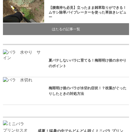
【腰痛持ち必見】立ったまま雑草取りができる！
ムサシ除草バイブレーターを使った草抜きレビュ
ー
ほたるの記事一覧
夏バテしないバラに育てる！梅雨明け後の水やり
のポイント
梅雨明け後のバラが水切れ症状！？枝葉がぐった
りしたときの対処方法
盛夏！猛暑の中でもどんどん咲くミニバラ プリン