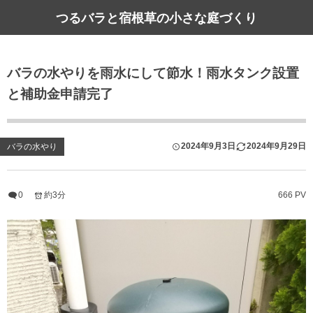
つるバラと宿根草の小さな庭づくり
バラの水やりを雨水にして節水！雨水タンク設置
と補助金申請完了
2024年9月3日
2024年9月29日
バラの水やり
0
約3分
666 PV