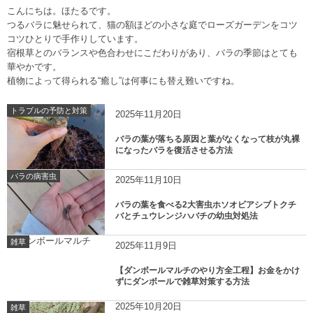
こんにちは。ほたるです。
つるバラに魅せられて、猫の額ほどの小さな庭でローズガーデンをコツ
コツひとりで手作りしています。
宿根草とのバランスや色合わせにこだわりがあり、バラの季節はとても
華やかです。
植物によって得られる“癒し”は何事にも替え難いですね。
トラブルの予防と対策
2025年11月20日
バラの葉が落ちる原因と葉がなくなって枝が丸裸
になったバラを復活させる方法
バラの病害虫
2025年11月10日
バラの葉を食べる2大害虫ホソオビアシブトクチ
バとチュウレンジハバチの幼虫対処法
雑草
2025年11月9日
【ダンボールマルチのやり方全工程】お金をかけ
ずにダンボールで雑草対策する方法
2025年10月20日
雑草