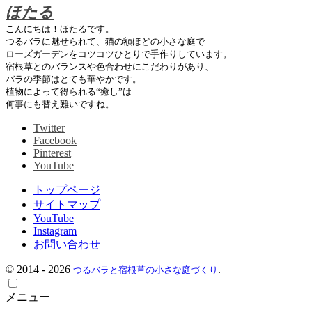
ほたる
こんにちは！ほたるです。
つるバラに魅せられて、猫の額ほどの小さな庭で
ローズガーデンをコツコツひとりで手作りしています。
宿根草とのバランスや色合わせにこだわりがあり、
バラの季節はとても華やかです。
植物によって得られる“癒し”は
何事にも替え難いですね。
Twitter
Facebook
Pinterest
YouTube
トップページ
サイトマップ
YouTube
Instagram
お問い合わせ
©
2014 - 2026
.
つるバラと宿根草の小さな庭づくり
メニュー