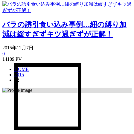
バラの誘引食い込み事例…紐の縛り加
減は緩すぎずキツ過ぎずが正解！
2015年12月7日
0
14189 PV
HOME
2015
12