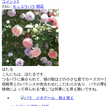
コメント
0
TAG :
モッコウバラ
開花
ほたる
こんにちは。ほたるです。
つるバラに魅せられて、猫の額ほどの小さな庭でローズガー
宿根草とのバランスや色合わせにこだわりがあり、バラの季
植物によって得られる“癒し”は何事にも替え難いですね。