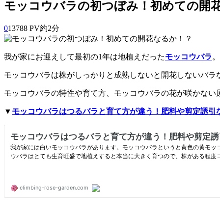
モッコウバラの初つぼみ！初めての開
0
13788 PV
約2分
我が家にお迎えして最初の1年は地植えだった
モッコウバラ
。
モッコウバラは株がしっかりと成熟しないと開花しないバラ
モッコウバラの特性や育て方、モッコウバラの花が咲かない
▼
モッコウバラはつるバラと育て方が違う！肥料や剪定誘引