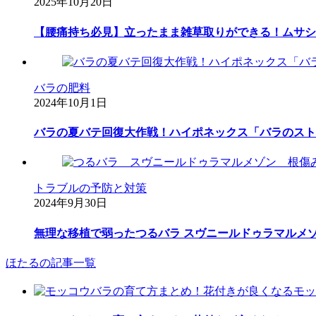
2025年10月20日
【腰痛持ち必見】立ったまま雑草取りができる！ムサシ
バラの肥料
2024年10月1日
バラの夏バテ回復大作戦！ハイポネックス「バラのスト
トラブルの予防と対策
2024年9月30日
無理な移植で弱ったつるバラ スヴニールドゥラマルメ
ほたるの記事一覧