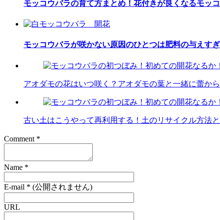
モッコウバラの育て方まとめ！花付きが良くなるモッコ
モッコウバラが咲かない原因のひとつは肥料の与えすぎ
アオダモの花はいつ咲く？アオダモの葉と一緒に蕾から
古い土はこうやって再利用する！土のリサイクル方法と
Comment
*
Name
*
E-mail
*
(公開されません)
URL