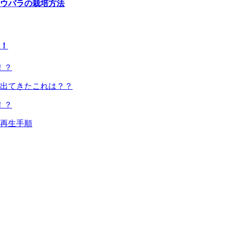
ウバラの栽培方法
！
出てきたこれは？？
再生手順