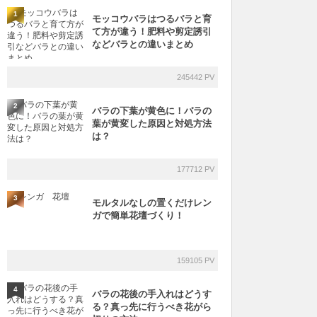
1
モッコウバラはつるバラと育
て方が違う！肥料や剪定誘引
などバラとの違いまとめ
245442 PV
2
バラの下葉が黄色に！バラの
葉が黄変した原因と対処方法
は？
177712 PV
3
モルタルなしの置くだけレン
ガで簡単花壇づくり！
159105 PV
4
バラの花後の手入れはどうす
る？真っ先に行うべき花がら