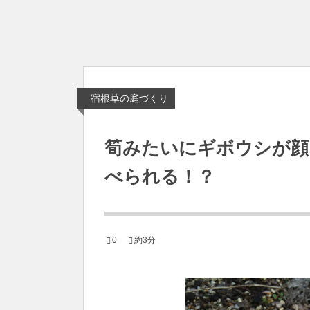
宿根草の庭づくり
筍みたいにギボウシが顔
べられる！？
0
約3分