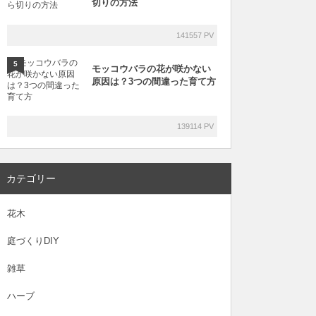
切りの方法
141557 PV
5
モッコウバラの花が咲かない
原因は？3つの間違った育て方
139114 PV
カテゴリー
花木
庭づくりDIY
雑草
ハーブ