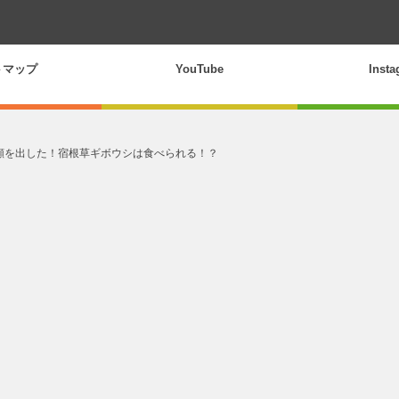
トマップ
YouTube
Inst
顔を出した！宿根草ギボウシは食べられる！？