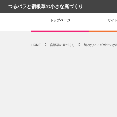
つるバラと宿根草の小さな庭づくり
トップページ
サイ
HOME
宿根草の庭づくり
筍みたいにギボウシが