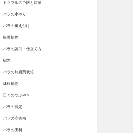
トラブルの予防と対策
バラの水やり
バラの植え付け
観葉植物
バラの誘引・仕立て方
樹木
バラの無農薬栽培
球根植物
日々のつぶやき
バラの剪定
バラの病害虫
雑草
バラの肥料
バラの肥料