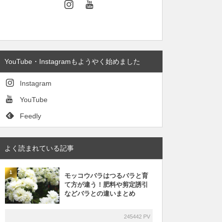
YouTube・Instagramもようやく始めました
Instagram
YouTube
Feedly
よく読まれている記事
1
モッコウバラはつるバラと育
て方が違う！肥料や剪定誘引
などバラとの違いまとめ
245442 PV