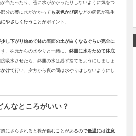
先が当たったり、苞に水がかかったりしないように気をつ
い部分の葉に水がかかっても
灰色かび病
などの病気が発生
元にやさしく行う
ことがポイント。
が少し下がり始めて鉢の表面の土が白くなるぐらい完全に
ます。株元からの水やりと一緒に、
鉢皿に水をためて鉢底
程度吸水させたら、鉢皿の水は必ず捨てるようにしましょ
にかけて
行い、夕方から夜の間は水やりはしないようにし
どんなところがいい？
寒風にさらされると株が傷むことがあるので
低温には注意