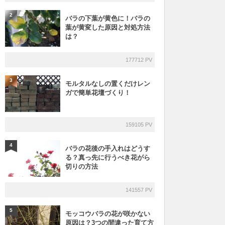
2
バラの下葉が黄色に！バラの
葉が黄変した原因と対処方法
は？
177712 PV
3
モルタルなしの置くだけレン
ガで簡単花壇づくり！
159105 PV
4
バラの花後の手入れはどうす
る？真っ先に行うべき花がら
切りの方法
141557 PV
5
モッコウバラの花が咲かない
原因は？3つの間違った育て方