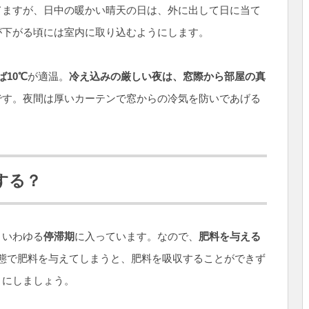
てますが、日中の暖かい晴天の日は、外に出して日に当て
が下がる頃には室内に取り込むようにします。
10℃
が適温。
冷え込みの厳しい夜は、窓際から部屋の真
です。夜間は厚いカーテンで窓からの冷気を防いであげる
する？
、いわゆる
停滞期
に入っています。なので、
肥料を与える
状態で肥料を与えてしまうと、肥料を吸収することができず
うにしましょう。