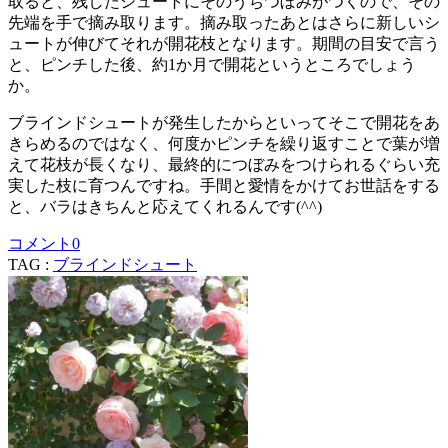
取ると、残したシュートにそのうちつぼみがつくので、その
先端を手で摘み取ります。摘み取ったあとはさらに新しいシ
ュートが伸びてそれが開花枝となります。期間の目安で言う
と、ピンチした後、約1か月で開花というところでしょう
か。
ブラインドシュートが発生したからといってそこで開花をあ
きらめるのではなく、何度かピンチを繰り返すことで葉が増
えて花枝が長くなり、最終的につぼみをつけられるぐらい充
実した枝に育つんですね。手間と愛情をかけてお世話をする
と、バラはきちんと応えてくれるんです(^^)
コメント
0
TAG :
ブラインドシュート