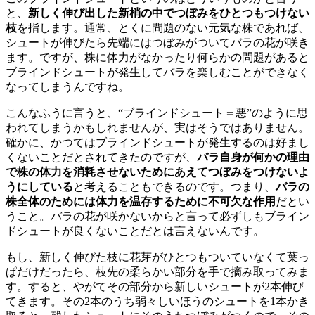
と、
新しく伸び出した新梢の中でつぼみをひとつもつけない
枝
を指します。通常、とくに問題のない元気な株であれば、
シュートが伸びたら先端にはつぼみがついてバラの花が咲き
ます。ですが、株に体力がなかったり何らかの問題があると
ブラインドシュートが発生してバラを楽しむことができなく
なってしまうんですね。
こんなふうに言うと、“ブラインドシュート＝悪”のように思
われてしまうかもしれませんが、実はそうではありません。
確かに、かつてはブラインドシュートが発生するのは好まし
くないことだとされてきたのですが、
バラ自身が何かの理由
で株の体力を消耗させないためにあえてつぼみをつけないよ
うにしている
と考えることもできるのです。つまり、
バラの
株全体のためには体力を温存するために不可欠な作用
だとい
うこと。バラの花が咲かないからと言って必ずしもブライン
ドシュートが良くないことだとは言えないんです。
もし、新しく伸びた枝に花芽がひとつもついていなくて葉っ
ぱだけだったら、枝先の柔らかい部分を手で摘み取ってみま
す。すると、やがてその部分から新しいシュートが2本伸び
てきます。その2本のうち弱々しいほうのシュートを1本かき