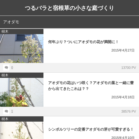
つるバラと宿根草の小さな庭づくり
アオダモ
樹木
何年ぶり？ついにアオダモの花が満開に！
2015年4月27日
0
13700 PV
樹木
アオダモの花はいつ咲く？アオダモの葉と一緒に蕾
から出てきたこれは？？
2015年4月18日
1
38576 PV
樹木
シンボルツリーの定番アオダモの芽が可愛すぎる！
2015年4月10日