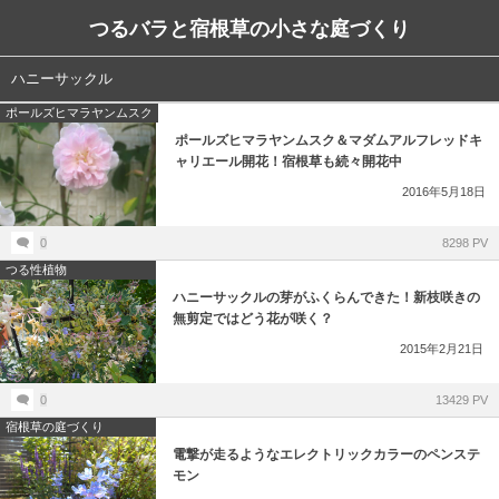
つるバラと宿根草の小さな庭づくり
ハニーサックル
ポールズヒマラヤンムスク
ポールズヒマラヤンムスク＆マダムアルフレッドキ
ャリエール開花！宿根草も続々開花中
2016年5月18日
0
8298 PV
つる性植物
ハニーサックルの芽がふくらんできた！新枝咲きの
無剪定ではどう花が咲く？
2015年2月21日
0
13429 PV
宿根草の庭づくり
電撃が走るようなエレクトリックカラーのペンステ
モン