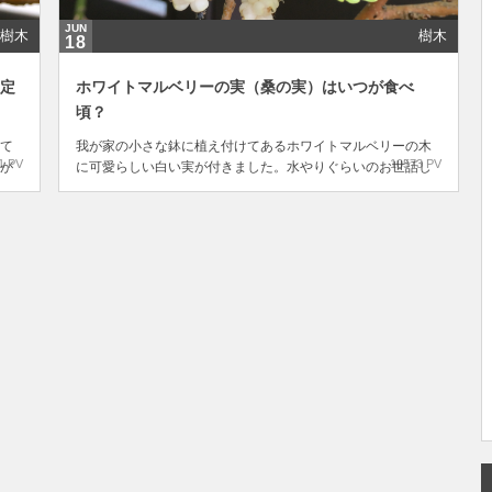
JUN
樹木
樹木
18
剪定
ホワイトマルベリーの実（桑の実）はいつが食べ
頃？
て
我が家の小さな鉢に植え付けてあるホワイトマルベリーの木
1 PV
10573 PV
が
に可愛らしい白い実が付きました。水やりぐらいのお世話し
や
かしていないのですが、毎年こうして実を付けるホワイトマ
実
ルベリー。マルベリーと呼ぶとあまり耳慣れない名前なの
雑
で、桑の実と呼んだほうが分かりやすいですかね。桑の木は
山に行くとたくさん自生しているので、山で採って食べた...