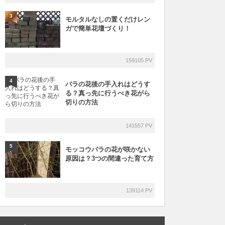
3
モルタルなしの置くだけレン
ガで簡単花壇づくり！
159105 PV
4
バラの花後の手入れはどうす
る？真っ先に行うべき花がら
切りの方法
141557 PV
5
モッコウバラの花が咲かない
原因は？3つの間違った育て方
139114 PV