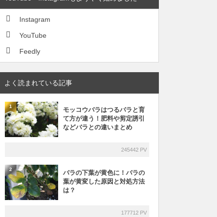
Instagram
YouTube
Feedly
よく読まれている記事
1
モッコウバラはつるバラと育
て方が違う！肥料や剪定誘引
などバラとの違いまとめ
245442 PV
2
バラの下葉が黄色に！バラの
葉が黄変した原因と対処方法
は？
177712 PV