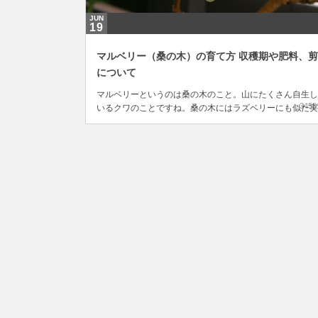
JUN
19
マルベリー（桑の木）の育て方 収穫期や肥料、
について
マルベリーというのは桑の木のこと。山にたくさん自生し
3455
いるクワのことですね。桑の木にはラズベリーにも似た実
たわわに実り、そのまま生で食べるのはもちろん、ジャム
ジュースにしていただいてもおいしいです。我が家では白
品種のホワイトマルベリーを鉢植えで栽培していますが、
木の一種でもあるだけあって何も特別な世話をせずとも...