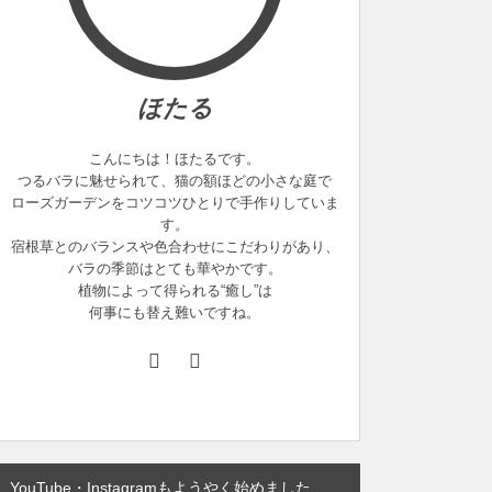
ほたる
こんにちは！ほたるです。
つるバラに魅せられて、猫の額ほどの小さな庭で
ローズガーデンをコツコツひとりで手作りしていま
す。
宿根草とのバランスや色合わせにこだわりがあり、
バラの季節はとても華やかです。
植物によって得られる“癒し”は
何事にも替え難いですね。
YouTube・Instagramもようやく始めました