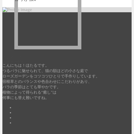
ほたる
こんにちは！ほたるです。
つるバラに魅せられて、猫の額ほどの小さな庭で
ローズガーデンをコツコツひとりで手作りしています。
宿根草とのバランスや色合わせにこだわりがあり、
バラの季節はとても華やかです。
植物によって得られる“癒し”は
何事にも替え難いですね。
Twitter
Facebook
Pinterest
YouTube