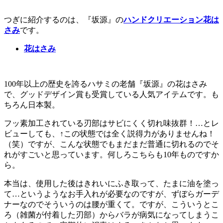
つぎに紹介するのは、『坂源』の
ハンドクリエーション花は
さみ
です。
花はさみ
100年以上の歴史を誇るハサミの老舗『坂源』の花はさみ
で、グッドデザイン賞も受賞している人気アイテムです。も
ちろん日本製。
フッ素加工されている刃部はサビにくく切れ味抜群！…とレ
ビューしても、↑この状態では全く説得力がありませんね！
（笑）ですが、こんな状態でもまだまだ普通に切れるのでそ
れがすごいと思っています。何しろこちらも10年ものですか
ら。
本当は、使用した後はきれいにふき取って、たまに油を塗っ
て…というようなお手入れが必要なのですが、ずぼらガーデ
ナーなのでそういうのは腰が重くて。ですが、こういうとこ
ろ（雑菌が付着した刃部）からバラが病気になってしまうこ