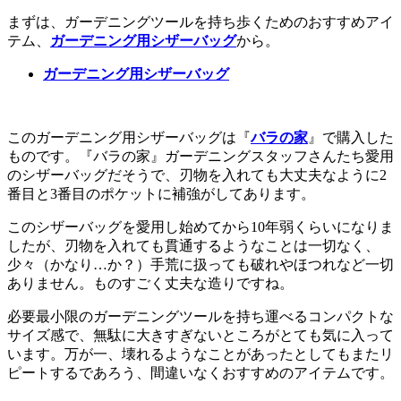
まずは、ガーデニングツールを持ち歩くためのおすすめアイ
テム、
ガーデニング用シザーバッグ
から。
ガーデニング用シザーバッグ
このガーデニング用シザーバッグは『
バラの家
』で購入した
ものです。『バラの家』ガーデニングスタッフさんたち愛用
のシザーバッグだそうで、刃物を入れても大丈夫なように2
番目と3番目のポケットに補強がしてあります。
このシザーバッグを愛用し始めてから10年弱くらいになりま
したが、刃物を入れても貫通するようなことは一切なく、
少々（かなり…か？）手荒に扱っても破れやほつれなど一切
ありません。ものすごく丈夫な造りですね。
必要最小限のガーデニングツールを持ち運べるコンパクトな
サイズ感で、無駄に大きすぎないところがとても気に入って
います。万が一、壊れるようなことがあったとしてもまたリ
ピートするであろう、間違いなくおすすめのアイテムです。