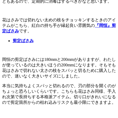
ともあるので、定期的に消毒はするべきかなと思います。
花はさみでは切れない太めの枝をチョッキンするときのアイ
テムがこちら、紅白の持ち手が縁起良い雰囲気の
『岡恒』剪
定ばさみ
です。
剪定ばさみ
岡恒の剪定ばさみには180mmと200mmがありますが、わたし
が使っているのは大きいほうの200mmになります。そもそも
花はさみで切れない太さの枝をスパッと切るために購入した
ので、迷いなく大きいサイズにしました。
本当に気持ちよくスパッと切れるので、刃の部分を開くのが
ちょっと恐ろしいくらいです。こちらも花はさみ同様、手入
れ次第で長持ちする本格派アイテム。切り口がきれいになる
ので剪定箇所からの枯れ込みリスクも最小限にできますよ。