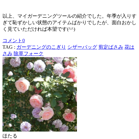
以上、マイガーデニングツールの紹介でした。年季が入りす
ぎて恥ずかしい状態のアイテムばかりでしたが、面白おかし
く見ていただければ本望です(^^)
コメント
0
TAG :
ガーデニングのこぎり
シザーバッグ
剪定ばさみ
花は
さみ
除草フォーク
ほたる