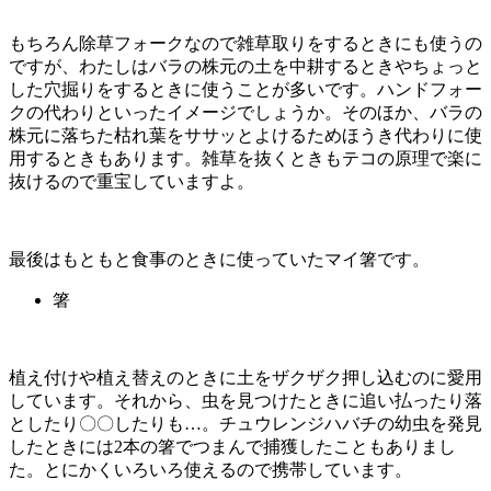
もちろん除草フォークなので雑草取りをするときにも使うの
ですが、わたしはバラの株元の土を中耕するときやちょっと
した穴掘りをするときに使うことが多いです。ハンドフォー
クの代わりといったイメージでしょうか。そのほか、バラの
株元に落ちた枯れ葉をササッとよけるためほうき代わりに使
用するときもあります。雑草を抜くときもテコの原理で楽に
抜けるので重宝していますよ。
最後はもともと食事のときに使っていたマイ箸です。
箸
植え付けや植え替えのときに土をザクザク押し込むのに愛用
しています。それから、虫を見つけたときに追い払ったり落
としたり〇〇したりも…。チュウレンジハバチの幼虫を発見
したときには2本の箸でつまんで捕獲したこともありまし
た。とにかくいろいろ使えるので携帯しています。