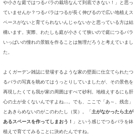
や小さな庭ではつるバラの栽培なんて到底できない！」と思っ
ていませんか？つるバラはつるが長く伸びるので広い地植えス
ペースがないと育てられないんじゃないかと思っている方は結
構います。実際、わたしも庭が小さくて狭いので庭につるバラ
いっぱいの憧れの景観を作ることは無理だろうと考えていまし
た。
よくガーデン雑誌に登場するような家の壁面に仕立てられたつ
るバラの写真を眺めてはうっとりしていましたが、その景色を
再現したくても我が家の周囲はすべて砂利。地植えするにも肝
心の土が全くないんですよね…。でも、ここで「あ～、残念」
とあきらめないのがこのわたし（笑）。「
土がなかったら土が
あるスペースを作ってしまおう！
」という感じでつるバラを鉢
植えで育ててみることに決めたんですね。