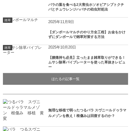
バラの葉を食べる2大害虫ホソオビアシブトクチ
バとチュウレンジハバチの幼虫対処法
雑草
2025年11月9日
【ダンボールマルチのやり方全工程】お金をかけ
ずにダンボールで雑草対策する方法
2025年10月20日
雑草
【腰痛持ち必見】立ったまま雑草取りができる！
ムサシ除草バイブレーターを使った草抜きレビュ
ー
ほたるの記事一覧
無理な移植で弱ったつるバラ スヴニールドゥラマ
ルメゾンを救え！根傷みは回復するのか？