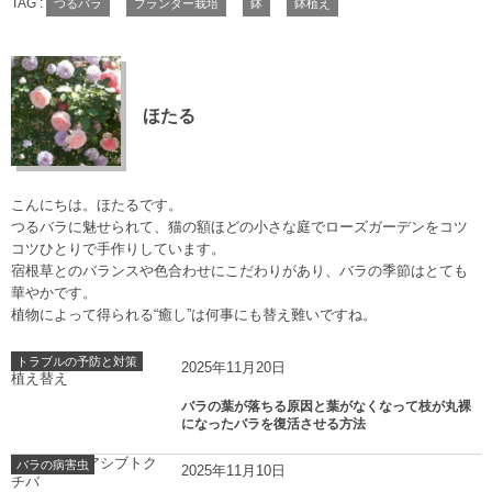
TAG :
つるバラ
プランター栽培
鉢
鉢植え
ほたる
こんにちは。ほたるです。
つるバラに魅せられて、猫の額ほどの小さな庭でローズガーデンをコツ
コツひとりで手作りしています。
宿根草とのバランスや色合わせにこだわりがあり、バラの季節はとても
華やかです。
植物によって得られる“癒し”は何事にも替え難いですね。
トラブルの予防と対策
2025年11月20日
バラの葉が落ちる原因と葉がなくなって枝が丸裸
になったバラを復活させる方法
バラの病害虫
2025年11月10日