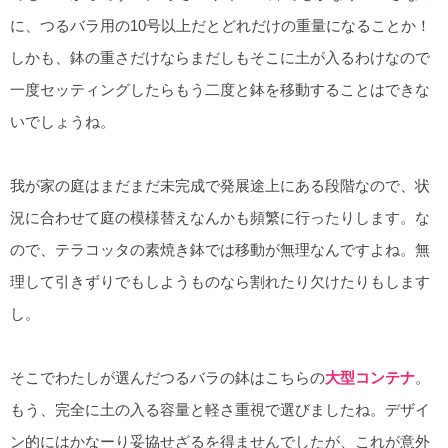
に、つるバラ用の10号以上だとどれだけの重量になることか！
しかも、鉢の重さだけならまだしもそこに土が入るわけなので
一度セッティングしたらもう二度と鉢を移動することはできな
いでしょうね。
我が家の庭はまだまだ未完成で発展途上にある段階なので、状
況に合わせて庭の模様替えなんかも頻繁に行ったりします。な
ので、テラコッタの素焼き鉢では移動が無理なんですよね。無
理して引きずりでもしようものなら割れたり欠けたりもします
し。
そこでわたしが選んだつるバラの鉢はこちらの
大型コンテナ
。
もう、完全に土の入る容量と軽さ重視で選びましたね。デザイ
ン的にはかなーり妥協せざるを得ませんでしたが、これが意外