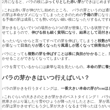
2月になると、バラの枝に
ぷっくりとした赤い芽
ができはじめま
↓これは赤い芽が伸びだし始めたところ。
バラの芽というのは通
の芽は本命がダメになってしまったときのための
予備の芽
になり
る予備の芽は成長しても勢いのない細い枝になったりするんです
芽かきをしないで1つの場所から3つの芽が密集している状態で
せてしまうので、
伸びる枝も細く貧弱になり、結果として花付き
もったいないからと言ってすべての芽を伸ばしてしまうと
枝数が
が重なって
日当たりが悪くなったり風通しが悪くなって病害虫が
バラにとっても
複数の芽を伸ばすことは株に負担がかかる
こと。
かせることができなくなってしまいます。
バラを育てているからには豪華な花を見たいもの。
本命の芽に養
バラの芽かきはいつ行えばいい？
バラの芽かきを行うタイミングは、
一番大きい本命の芽が5cmほ
↓これぐらいの大きさのときが芽かきのベストタイミング！
バラ
然寒さがぶり返したり雪やひょうが降ったりしたときに、 芽が
の芽は芽かきせずにもう少し芽が大きくなるまで待ったほうがい