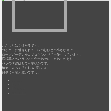
ほたる
こんにちは！ほたるです。
つるバラに魅せられて、猫の額ほどの小さな庭で
ローズガーデンをコツコツひとりで手作りしています。
宿根草とのバランスや色合わせにこだわりがあり、
バラの季節はとても華やかです。
植物によって得られる“癒し”は
何事にも替え難いですね。
Twitter
Facebook
Pinterest
YouTube