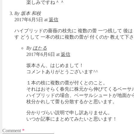
楽しみですね＾＾
By 坂本 和枝
2017年6月5日 at
返信
ハイブリッドの薔薇の枝先に 複数の蕾 一つ残して 後は
す どうして 一本の枝に複数の蕾が 付くのか 教えて下
By
ほたる
2017年6月6日 at
返信
坂本さん、はじめまして！
コメントありがとうございます^^
１本の枝に複数の蕾が付くとのこと。
それはおそらく春先に株元から伸びてくるベーサ
ハイブリッドの場合、ベーサルシュートが地面から
枝分かれして蕾も分散するかと思います。
分かりづらい説明で申し訳ありません。
いつか記事にまとめてみたいと思います！
Comment
*