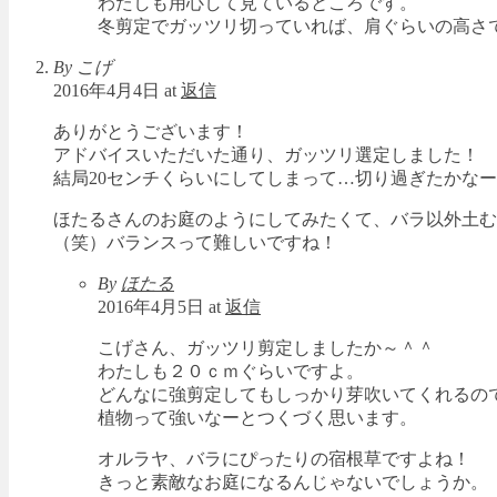
わたしも用心して見ているところです。
冬剪定でガッツリ切っていれば、肩ぐらいの高さ
By こげ
2016年4月4日 at
返信
ありがとうございます！
アドバイスいただいた通り、ガッツリ選定しました！
結局20センチくらいにしてしまって…切り過ぎたかな
ほたるさんのお庭のようにしてみたくて、バラ以外土む
（笑）バランスって難しいですね！
By
ほたる
2016年4月5日 at
返信
こげさん、ガッツリ剪定しましたか～＾＾
わたしも２０ｃｍぐらいですよ。
どんなに強剪定してもしっかり芽吹いてくれるの
植物って強いなーとつくづく思います。
オルラヤ、バラにぴったりの宿根草ですよね！
きっと素敵なお庭になるんじゃないでしょうか。