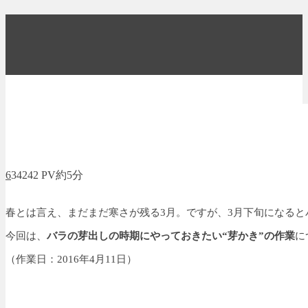
6
34242 PV
約5分
春とは言え、まだまだ寒さが残る3月。ですが、3月下旬になる
今回は、
バラの芽出しの時期にやっておきたい“芽かき”の作業
に
（作業日：2016年4月11日）