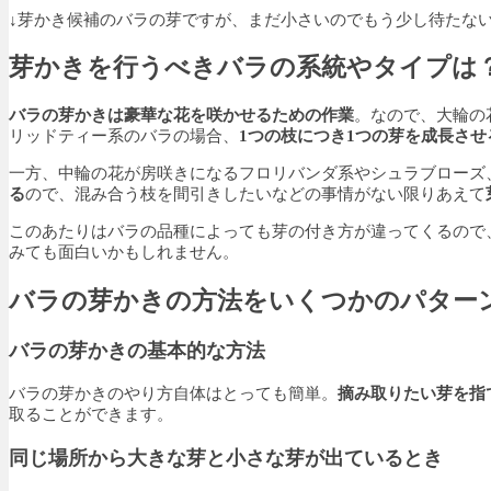
↓芽かき候補のバラの芽ですが、まだ小さいのでもう少し待たな
芽かきを行うべきバラの系統やタイプは
バラの芽かきは豪華な花を咲かせるための作業
。なので、大輪の
リッドティー系のバラの場合、
1つの枝につき1つの芽を成長さ
一方、中輪の花が房咲きになるフロリバンダ系やシュラブローズ
る
ので、混み合う枝を間引きしたいなどの事情がない限りあえて
このあたりはバラの品種によっても芽の付き方が違ってくるので
みても面白いかもしれません。
バラの芽かきの方法をいくつかのパター
バラの芽かきの基本的な方法
バラの芽かきのやり方自体はとっても簡単。
摘み取りたい芽を指
取ることができます。
同じ場所から大きな芽と小さな芽が出ているとき