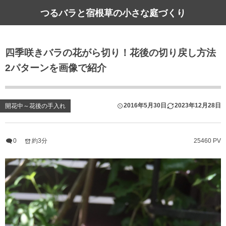
つるバラと宿根草の小さな庭づくり
四季咲きバラの花がら切り！花後の切り戻し方法
2パターンを画像で紹介
2016年5月30日
2023年12月28日
開花中～花後の手入れ
0
約3分
25460 PV