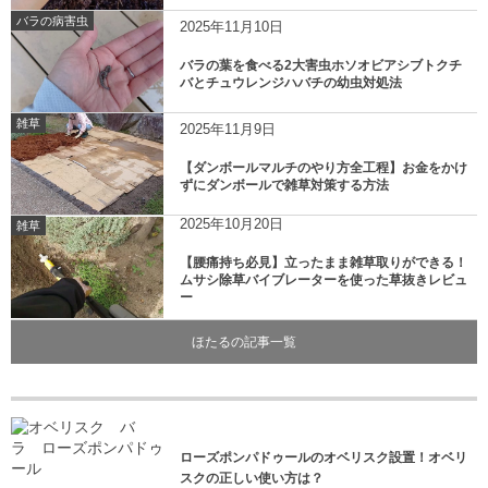
バラの病害虫
2025年11月10日
バラの葉を食べる2大害虫ホソオビアシブトクチ
バとチュウレンジハバチの幼虫対処法
雑草
2025年11月9日
【ダンボールマルチのやり方全工程】お金をかけ
ずにダンボールで雑草対策する方法
2025年10月20日
雑草
【腰痛持ち必見】立ったまま雑草取りができる！
ムサシ除草バイブレーターを使った草抜きレビュ
ー
ほたるの記事一覧
ローズポンパドゥールのオベリスク設置！オベリ
スクの正しい使い方は？