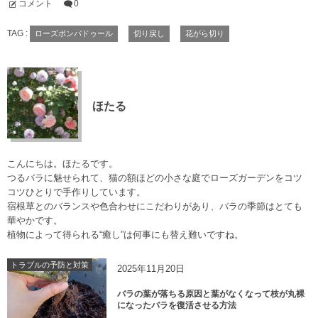
コメント
0
TAG :
ローズポンパドゥール
切り戻し
花がら切り
ほたる
こんにちは。ほたるです。
つるバラに魅せられて、猫の額ほどの小さな庭でローズガーデンをコツ
コツひとりで手作りしています。
宿根草とのバランスや色合わせにこだわりがあり、バラの季節はとても
華やかです。
植物によって得られる“癒し”は何事にも替え難いですね。
トラブルの予防と対策
2025年11月20日
バラの葉が落ちる原因と葉がなくなって枝が丸裸
になったバラを復活させる方法