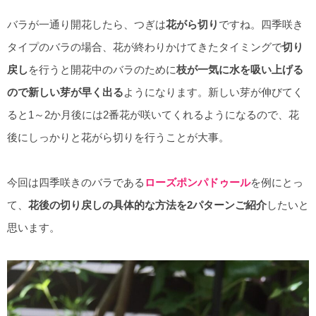
バラが一通り開花したら、つぎは
花がら切り
ですね。四季咲き
タイプのバラの場合、花が終わりかけてきたタイミングで
切り
戻し
を行うと開花中のバラのために
枝が一気に水を吸い上げる
ので新しい芽が早く出る
ようになります。新しい芽が伸びてく
ると1～2か月後には2番花が咲いてくれるようになるので、花
後にしっかりと花がら切りを行うことが大事。
今回は四季咲きのバラである
ローズポンパドゥール
を例にとっ
て、
花後の切り戻しの具体的な方法を2パターンご紹介
したいと
思います。