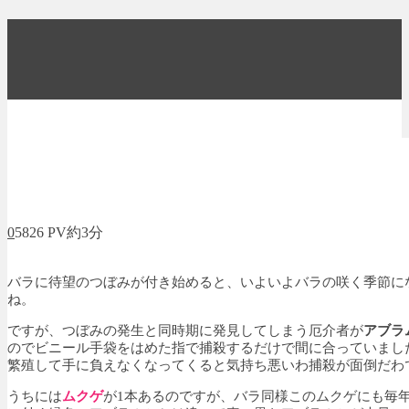
0
5826 PV
約3分
バラに待望のつぼみが付き始めると、いよいよバラの咲く季節に
ね。
ですが、つぼみの発生と同時期に発見してしまう厄介者が
アブラ
のでビニール手袋をはめた指で捕殺するだけで間に合っていまし
繁殖して手に負えなくなってくると気持ち悪いわ捕殺が面倒だわ
うちには
ムクゲ
が1本あるのですが、バラ同様このムクゲにも毎