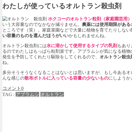
わたしが使っているオルトラン殺虫剤
ホクコーのオルトラン粒剤（家庭園芸用）
いう大容量なのでなかなか減りません。
農薬には使用期限がある
ところです（笑）。家庭菜園などで大量に植物を育てたりしない
い容量のものを選んだほうがいい
かもしれませんね。
オルトラン殺虫剤には
水に溶かして使用するタイプの乳剤
もあり
るのでわたしはもっぱら粒剤派です。アブラムシが気になる植物
発生を予防してくれたり駆除をしてくれるので、
オルトラン殺虫
ね。
多分そうそうなくなることはないとは思いますが、もし今あるオ
んな感じの
散布ボトルに入っている容量の少ないもの
にしようか
コメント
0
TAG :
アブラムシ
オルトラン