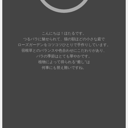
ほたる
こんにちは！ほたるです。
つるバラに魅せられて、猫の額ほどの小さな庭で
ローズガーデンをコツコツひとりで手作りしています。
宿根草とのバランスや色合わせにこだわりがあり、
バラの季節はとても華やかです。
植物によって得られる“癒し”は
何事にも替え難いですね。