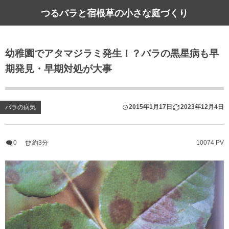
つるバラと宿根草の小さな庭づくり
幼稚園でアタマジラミ発生！？バラの黒星病も早
期発見・早期対処が大事
2015年1月17日
2023年12月4日
バラの病気
0
約3分
10074 PV