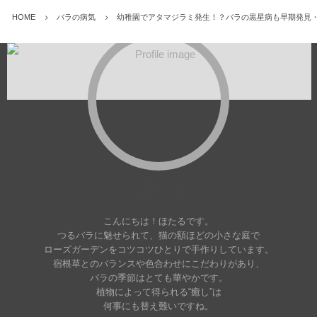
HOME
バラの病気
幼稚園でアタマジラミ発生！？バラの黒星病も早期発見
ほたる
こんにちは！ほたるです。
つるバラに魅せられて、猫の額ほどの小さな庭で
ローズガーデンをコツコツひとりで手作りしています。
宿根草とのバランスや色合わせにこだわりがあり、
バラの季節はとても華やかです。
植物によって得られる“癒し”は
何事にも替え難いですね。