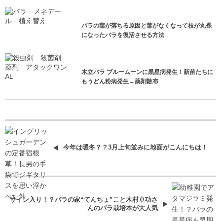
バラの葉が落ちる原因と葉がなくなって枝が丸裸
になったバラを復活させる方法
木立バラ ブルームーンに黒星病発生！新苗たちに
もうどん粉病発生→薬剤散布
今年は暖冬？？3月上旬並みに地面がこんにちは！
サイン入り！？バラの家“てんちょ”こと木村卓功さ
んのバラ栽培本が大人気