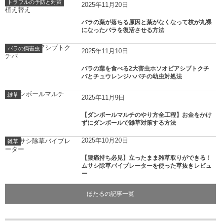
トラブルの予防と対策
2025年11月20日
バラの葉が落ちる原因と葉がなくなって枝が丸裸
になったバラを復活させる方法
バラの病害虫
2025年11月10日
バラの葉を食べる2大害虫ホソオビアシブトクチ
バとチュウレンジハバチの幼虫対処法
雑草
2025年11月9日
【ダンボールマルチのやり方全工程】お金をかけ
ずにダンボールで雑草対策する方法
2025年10月20日
雑草
【腰痛持ち必見】立ったまま雑草取りができる！
ムサシ除草バイブレーターを使った草抜きレビュ
ー
ほたるの記事一覧