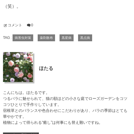
（笑）。
コメント
0
TAG :
病害虫対策
薬剤散布
黒星病
黒点病
ほたる
こんにちは。ほたるです。
つるバラに魅せられて、猫の額ほどの小さな庭でローズガーデンをコツ
コツひとりで手作りしています。
宿根草とのバランスや色合わせにこだわりがあり、バラの季節はとても
華やかです。
植物によって得られる“癒し”は何事にも替え難いですね。