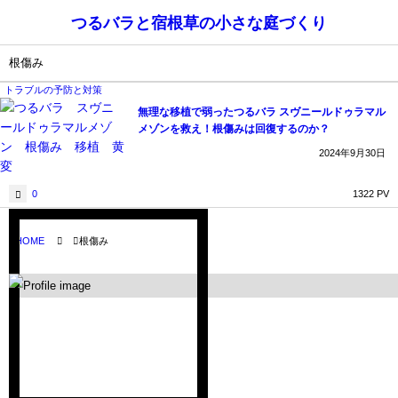
つるバラと宿根草の小さな庭づくり
根傷み
トラブルの予防と対策
無理な移植で弱ったつるバラ スヴニールドゥラマル
メゾンを救え！根傷みは回復するのか？
2024年9月30日
0
1322 PV
HOME
根傷み