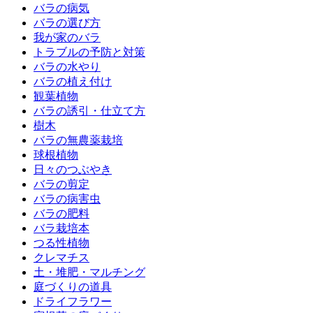
バラの病気
バラの選び方
我が家のバラ
トラブルの予防と対策
バラの水やり
バラの植え付け
観葉植物
バラの誘引・仕立て方
樹木
バラの無農薬栽培
球根植物
日々のつぶやき
バラの剪定
バラの病害虫
バラの肥料
バラ栽培本
つる性植物
クレマチス
土・堆肥・マルチング
庭づくりの道具
ドライフラワー