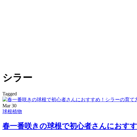
シラー
Tagged
Mar
30
球根植物
春一番咲きの球根で初心者さんにおす