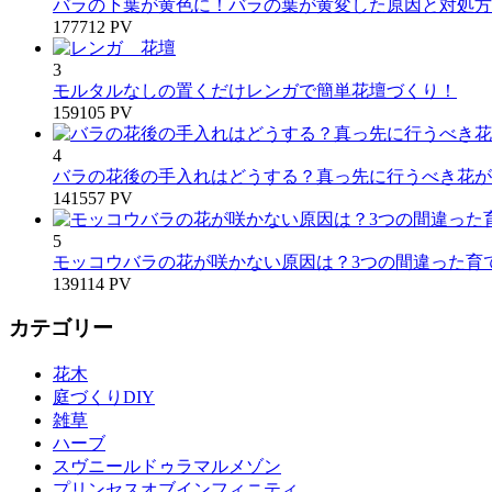
バラの下葉が黄色に！バラの葉が黄変した原因と対処方
177712 PV
3
モルタルなしの置くだけレンガで簡単花壇づくり！
159105 PV
4
バラの花後の手入れはどうする？真っ先に行うべき花が
141557 PV
5
モッコウバラの花が咲かない原因は？3つの間違った育
139114 PV
カテゴリー
花木
庭づくりDIY
雑草
ハーブ
スヴニールドゥラマルメゾン
プリンセスオブインフィニティ