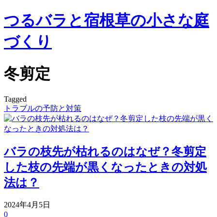
つるバラと宿根草の小さな庭
づくり
冬剪定
Tagged
トラブルの予防と対策
バラの枝先が枯れるのはなぜ？冬剪定
した枝の先端が黒くなったときの対処
法は？
2024年4月5日
0