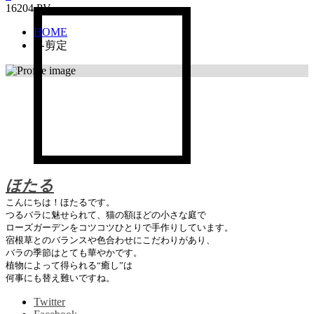
16204 PV
HOME
冬剪定
ほたる
こんにちは！ほたるです。
つるバラに魅せられて、猫の額ほどの小さな庭で
ローズガーデンをコツコツひとりで手作りしています。
宿根草とのバランスや色合わせにこだわりがあり、
バラの季節はとても華やかです。
植物によって得られる“癒し”は
何事にも替え難いですね。
Twitter