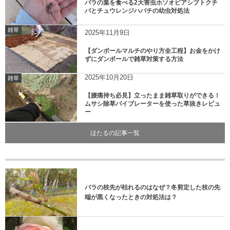
バラの葉を食べる2大害虫ホソオビアシブトクチ
バとチュウレンジハバチの幼虫対処法
雑草
2025年11月9日
【ダンボールマルチのやり方全工程】お金をかけ
ずにダンボールで雑草対策する方法
2025年10月20日
雑草
【腰痛持ち必見】立ったまま雑草取りができる！
ムサシ除草バイブレーターを使った草抜きレビュ
ー
ほたるの記事一覧
バラの枝先が枯れるのはなぜ？冬剪定した枝の先
端が黒くなったときの対処法は？