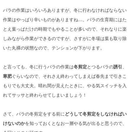
バラの作業はいろいろありますが、冬に行わなければならない
作業はやっぱり辛いものがありますね…。バラの生育期にはた
とえ葉っぱだけの時期でもやることが多いので、それなりに楽
しみながら作業ができるのですが、さすがに冬場は葉も取り除
いた丸裸の状態なので、テンションが下がります。
と言っても、冬に行うバラの作業は
冬剪定
とつるバラの
誘引
、
寒肥
ぐらいなので、それさえ終わってしまえば春先まで引きこ
もりでも大丈夫。晴れ間が見えたときに、やる気スイッチを入
れてサッサと終わらせてしまいましょう！
さて、バラの冬剪定をする前に
どうして冬剪定をしなければい
けないのか
を知っておくとなお一層やる気が出ると思うので、