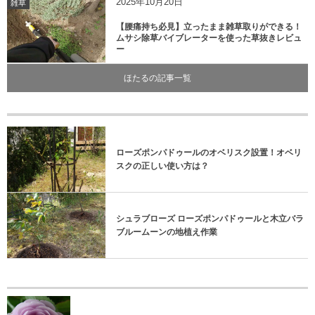
2025年10月20日
雑草
【腰痛持ち必見】立ったまま雑草取りができる！
ムサシ除草バイブレーターを使った草抜きレビュ
ー
ほたるの記事一覧
ローズポンパドゥールのオベリスク設置！オベリ
スクの正しい使い方は？
シュラブローズ ローズポンパドゥールと木立バラ
ブルームーンの地植え作業