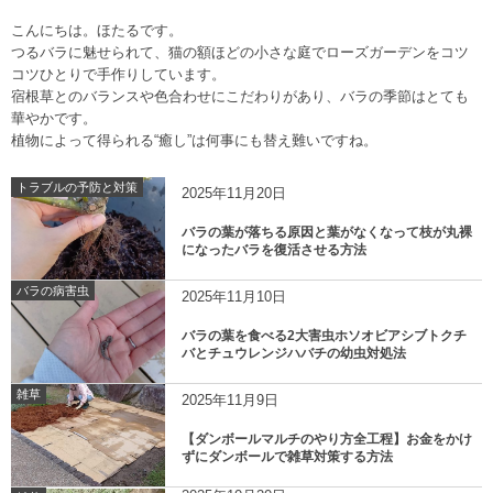
こんにちは。ほたるです。
つるバラに魅せられて、猫の額ほどの小さな庭でローズガーデンをコツ
コツひとりで手作りしています。
宿根草とのバランスや色合わせにこだわりがあり、バラの季節はとても
華やかです。
植物によって得られる“癒し”は何事にも替え難いですね。
トラブルの予防と対策
2025年11月20日
バラの葉が落ちる原因と葉がなくなって枝が丸裸
になったバラを復活させる方法
バラの病害虫
2025年11月10日
バラの葉を食べる2大害虫ホソオビアシブトクチ
バとチュウレンジハバチの幼虫対処法
雑草
2025年11月9日
【ダンボールマルチのやり方全工程】お金をかけ
ずにダンボールで雑草対策する方法