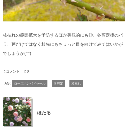
枝枯れの範囲拡大を予防するほか美観的にも◎。冬剪定後のバ
ラ、芽だけではなく枝先にもちょっと目を向けてみてはいかが
でしょうか(^^)
コメント
0
TAG :
ローズポンパドゥール
冬剪定
枝枯れ
ほたる