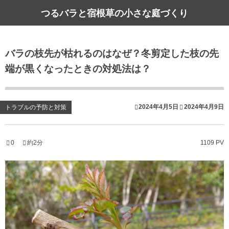
つるバラと宿根草の小さな庭づくり
バラの枝先が枯れるのはなぜ？冬剪定した枝の先
端が黒くなったときの対処法は？
2024年4月5日
2024年4月9日
トラブルの予防と対策
0
約2分
1109 PV