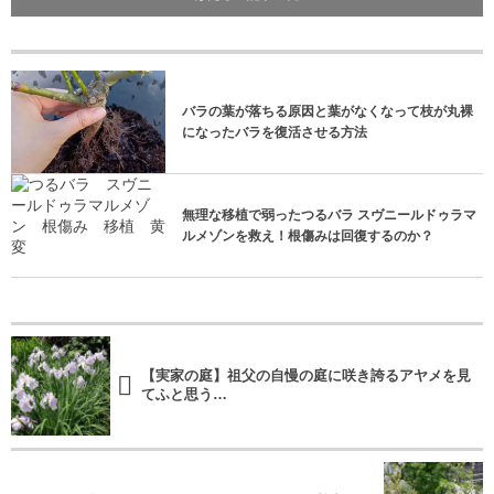
バラの葉が落ちる原因と葉がなくなって枝が丸裸
になったバラを復活させる方法
無理な移植で弱ったつるバラ スヴニールドゥラマ
ルメゾンを救え！根傷みは回復するのか？
【実家の庭】祖父の自慢の庭に咲き誇るアヤメを見
てふと思う…