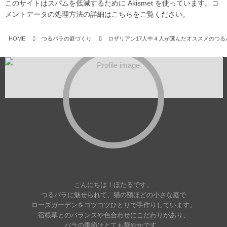
このサイトはスパムを低減するために Akismet を使っています。
コ
メントデータの処理方法の詳細はこちらをご覧ください
。
HOME
つるバラの庭づくり
ロザリアン17人中４人が選んだオススメのつる
ほたる
こんにちは！ほたるです。
つるバラに魅せられて、猫の額ほどの小さな庭で
ローズガーデンをコツコツひとりで手作りしています。
宿根草とのバランスや色合わせにこだわりがあり、
バラの季節はとても華やかです。