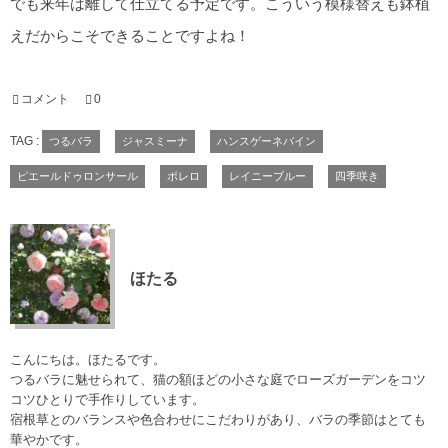
でも来年は離して仕立てる予定です。こういう模様替えも鉢植
えだからこそできることですよね！
コメント
0
TAG :
つるバラ
ジャスミーナ
ハンスゲーネバイン
ピエールドゥロンサール
ボレロ
レイニーブルー
四季咲き
ほたる
こんにちは。ほたるです。
つるバラに魅せられて、猫の額ほどの小さな庭でローズガーデンをコツ
コツひとりで手作りしています。
宿根草とのバランスや色合わせにこだわりがあり、バラの季節はとても
華やかです。