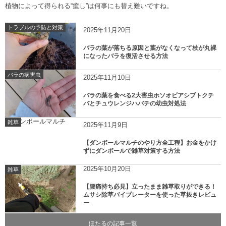
植物によって得られる“癒し”は何事にも替え難いですね。
トラブルの予防と対策
2025年11月20日
バラの葉が落ちる原因と葉がなくなって枝が丸裸
になったバラを復活させる方法
バラの病害虫
2025年11月10日
バラの葉を食べる2大害虫ホソオビアシブトクチ
バとチュウレンジハバチの幼虫対処法
雑草
2025年11月9日
【ダンボールマルチのやり方全工程】お金をかけ
ずにダンボールで雑草対策する方法
2025年10月20日
雑草
【腰痛持ち必見】立ったまま雑草取りができる！
ムサシ除草バイブレーターを使った草抜きレビュ
ー
ほたるの記事一覧