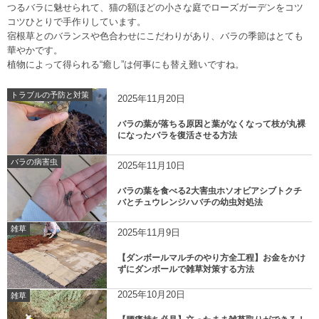
つるバラに魅せられて、猫の額ほどの小さな庭でローズガーデンをコツ
コツひとりで手作りしています。
宿根草とのバランスや色合わせにこだわりがあり、バラの季節はとても
華やかです。
植物によって得られる“癒し”は何事にも替え難いですね。
トラブルの予防と対策
2025年11月20日
バラの葉が落ちる原因と葉がなくなって枝が丸裸
になったバラを復活させる方法
バラの病害虫
2025年11月10日
バラの葉を食べる2大害虫ホソオビアシブトクチ
バとチュウレンジハバチの幼虫対処法
雑草
2025年11月9日
【ダンボールマルチのやり方全工程】お金をかけ
ずにダンボールで雑草対策する方法
2025年10月20日
雑草