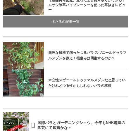
【腰痛持ち必見】立ったまま雑草取りができる！
ムサシ除草バイブレーターを使った草抜きレビュ
ー
ほたるの記事一覧
無理な移植で弱ったつるバラ スヴニールドゥラマ
ルメゾンを救え！根傷みは回復するのか？
木立性スヴニールドゥラマルメゾンだと思ってい
たけれどつる性かもしれないバラの移植
国際バラとガーデニングショウ、今年もNHK趣味の
園芸にて鑑賞かな～