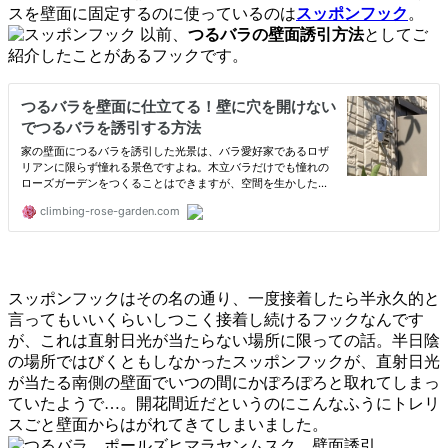
スを壁面に固定するのに使っているのは
スッポンフック
。
以前、
つるバラの壁面誘引方法
としてご
紹介したことがあるフックです。
スッポンフックはその名の通り、一度接着したら半永久的と
言ってもいいくらいしつこく接着し続けるフックなんです
が、これは直射日光が当たらない場所に限っての話。半日陰
の場所ではびくともしなかったスッポンフックが、直射日光
が当たる南側の壁面でいつの間にかぽろぽろと取れてしまっ
ていたようで…。開花間近だというのにこんなふうにトレリ
スごと壁面からはがれてきてしまいました。