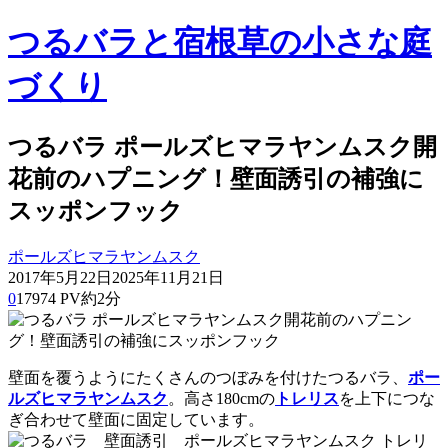
つるバラと宿根草の小さな庭
づくり
つるバラ ポールズヒマラヤンムスク開
花前のハプニング！壁面誘引の補強に
スッポンフック
ポールズヒマラヤンムスク
2017年5月22日
2025年11月21日
0
17974 PV
約2分
壁面を覆うようにたくさんのつぼみを付けたつるバラ、
ポー
ルズヒマラヤンムスク
。高さ180cmの
トレリス
を上下につな
ぎ合わせて壁面に固定しています。
トレリ