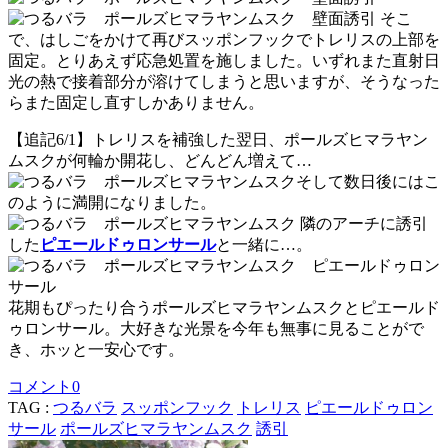
そこ
で、はしごをかけて再びスッポンフックでトレリスの上部を
固定。とりあえず応急処置を施しました。いずれまた直射日
光の熱で接着部分が溶けてしまうと思いますが、そうなった
らまた固定し直すしかありません。
【追記6/1】トレリスを補強した翌日、ポールズヒマラヤン
ムスクが何輪か開花し、どんどん増えて…
そして数日後にはこ
のように満開になりました。
隣のアーチに誘引
した
ピエールドゥロンサール
と一緒に…。
花期もぴったり合うポールズヒマラヤンムスクとピエールド
ゥロンサール。大好きな光景を今年も無事に見ることがで
き、ホッと一安心です。
コメント
0
TAG :
つるバラ
スッポンフック
トレリス
ピエールドゥロン
サール
ポールズヒマラヤンムスク
誘引