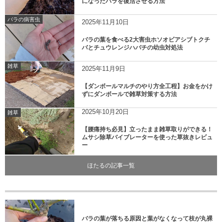
になったバラを復活させる方法
バラの病害虫
2025年11月10日
バラの葉を食べる2大害虫ホソオビアシブトクチ
バとチュウレンジハバチの幼虫対処法
雑草
2025年11月9日
【ダンボールマルチのやり方全工程】お金をかけ
ずにダンボールで雑草対策する方法
2025年10月20日
雑草
【腰痛持ち必見】立ったまま雑草取りができる！
ムサシ除草バイブレーターを使った草抜きレビュ
ー
ほたるの記事一覧
バラの葉が落ちる原因と葉がなくなって枝が丸裸