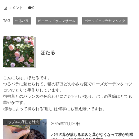
コメント
0
TAG :
つるバラ
ピエールドゥロンサール
ポールズヒマラヤンムスク
ほたる
こんにちは。ほたるです。
つるバラに魅せられて、猫の額ほどの小さな庭でローズガーデンをコツ
コツひとりで手作りしています。
宿根草とのバランスや色合わせにこだわりがあり、バラの季節はとても
華やかです。
植物によって得られる“癒し”は何事にも替え難いですね。
トラブルの予防と対策
2025年11月20日
バラの葉が落ちる原因と葉がなくなって枝が丸裸