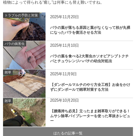
植物によって得られる“癒し”は何事にも替え難いですね。
トラブルの予防と対策
2025年11月20日
バラの葉が落ちる原因と葉がなくなって枝が丸裸
になったバラを復活させる方法
バラの病害虫
2025年11月10日
バラの葉を食べる2大害虫ホソオビアシブトクチ
バとチュウレンジハバチの幼虫対処法
雑草
2025年11月9日
【ダンボールマルチのやり方全工程】お金をかけ
ずにダンボールで雑草対策する方法
2025年10月20日
雑草
【腰痛持ち必見】立ったまま雑草取りができる！
ムサシ除草バイブレーターを使った草抜きレビュ
ー
ほたるの記事一覧