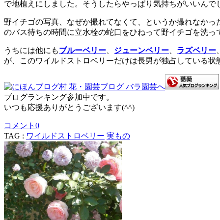
で地植えにしました。
そうしたらやっぱり気持ちがいいんで
野イチゴの写真、なぜか撮れてなくて、というか撮れなかっ
のバス待ちの時間に立水栓の蛇口をひねって野イチゴを洗っ
うちには他にも
ブルーベリー
、
ジューンベリー
、
ラズベリー
が、このワイルドストロベリーだけは長男が独占している状
ブログランキング参加中です。
いつも応援ありがとうございます(^^)
コメント
0
TAG :
ワイルドストロベリー
実もの