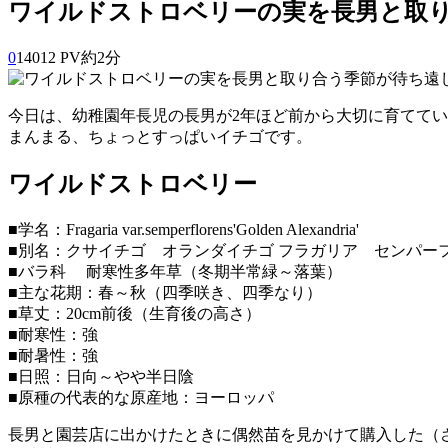
ワイルドストロベリーの実を長男と取
0
14012 PV
約2分
今日は、幼稚園年長児の長男が2年ほど前から大切に育てて
まんまる、ちょっとすっぱいイチゴです。
ワイルドストロベリー
■学名：Fragaria var.semperflorens'Golden Alexandria'
■別名：クサイチゴ オランダイチゴ フラガリア センパー
■バラ科 耐寒性多年草（冬期半常緑～落葉）
■主な花期：春～秋（四季咲き、四季なり）
■草丈：20cm前後（生育後の高さ）
■耐寒性：強
■耐暑性：強
■日照：日向～やや半日陰
■原種の代表的な原産地：ヨーロッパ
長男と園芸店に出かけたときに偶然苗を見かけて購入した（