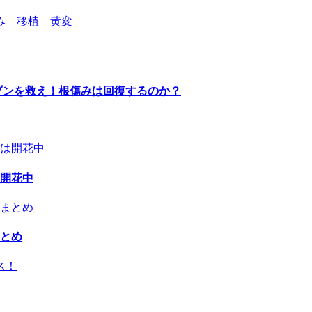
ゾンを救え！根傷みは回復するのか？
開花中
とめ