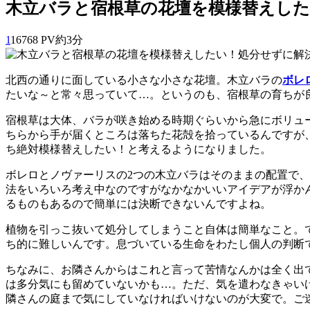
木立バラと宿根草の花壇を模様替えし
1
16768 PV
約3分
北西の通りに面している小さな小さな花壇。木立バラの
ボレ
たいな～と常々思っていて…。というのも、宿根草の育ちが
宿根草は大体、バラが咲き始める時期ぐらいから急にボリュ
ちらから手が届くところは落ちた花殻を拾っているんですが
ち絶対模様替えしたい！と考えるようになりました。
ボレロとノヴァーリスの2つの木立バラはそのままの配置で
法をいろいろ考え中なのですがなかなかいいアイデアが浮か
るものもあるので簡単には決断できないんですよね。
植物を引っこ抜いて処分してしまうこと自体は簡単なこと。
ち的に難しいんです。息づいている生命をわたし個人の判断
ちなみに、お隣さんからはこれと言って苦情なんかは全く出
は多分気にも留めていないかも…。ただ、気を遣わなきゃい
隣さんの庭まで気にしていなければいけないのが大変で。ご