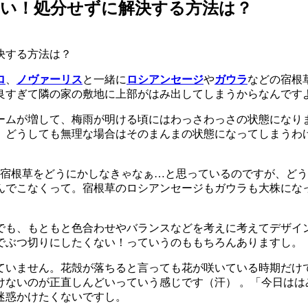
たい！処分せずに解決する方法は？
ロ
、
ノヴァーリス
と一緒に
ロシアンセージ
や
ガウラ
などの宿根
良すぎて隣の家の敷地に上部がはみ出してしまうからなんです
ームが増して、梅雨が明ける頃にはわっさわっさの状態になり
、どうしても無理な場合はそのまんまの状態になってしまうわ
、宿根草をどうにかしなきゃなぁ…と思っているのですが、ど
んでこなくって。宿根草のロシアンセージもガウラも大株にな
でも、もともと色合わせやバランスなどを考えに考えてデザイ
でぶつ切りにしたくない！っていうのももちろんありますし。
ていません。花殻が落ちると言っても花が咲いている時期だけ
けないのが正直しんどいっていう感じです（汗） 。「今日はは
迷惑かけたくないですし。