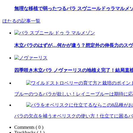
無理な移植で弱ったつるバラ スヴニールドゥラマルメ
ほたるの記事一覧
木立バラのはずが…何かが違う？想定外の伸長力のスヴ
四季咲き木立バラ ノヴァーリスの地植え完了！結局直
ブルーのつるバラが欲しい！レイニーブルーは期待に応
バラの欠点を補うオベリスクの使い方！仕立てに困るバ
Comments ( 0 )
Trackbacks ( 1 )