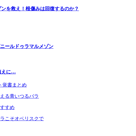
ゾンを救え！根傷みは回復するのか？
ニールドゥラマルメゾン
植えに…
える青いつるバラ
ラこそオベリスクで