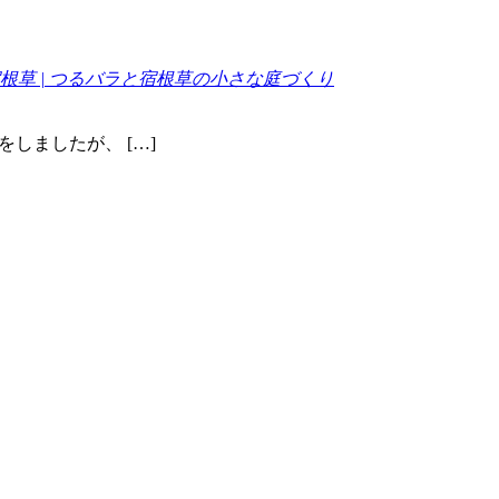
草 | つるバラと宿根草の小さな庭づくり
しましたが、 […]