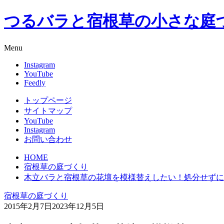
つるバラと宿根草の小さな庭
Menu
Instagram
YouTube
Feedly
トップページ
サイトマップ
YouTube
Instagram
お問い合わせ
HOME
宿根草の庭づくり
木立バラと宿根草の花壇を模様替えしたい！処分せずに
宿根草の庭づくり
2015年2月7日
2023年12月5日