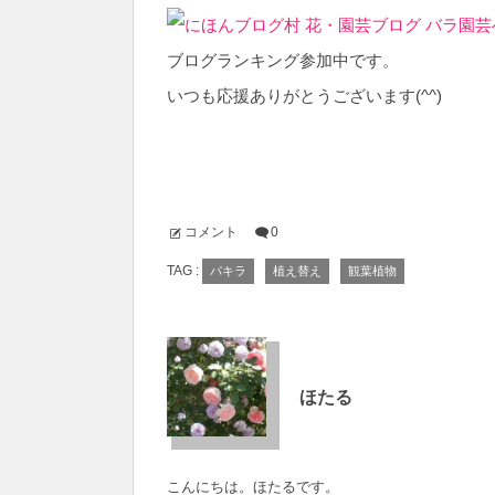
ブログランキング参加中です。
いつも応援ありがとうございます(^^)
コメント
0
TAG :
パキラ
植え替え
観葉植物
ほたる
こんにちは。ほたるです。