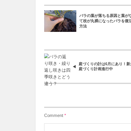
バラの葉が落ちる原因と葉が
て枝が丸裸になったバラを復
方法
庭づくりの計は6月にあり！新
庭づくり計画進行中
Comment
*