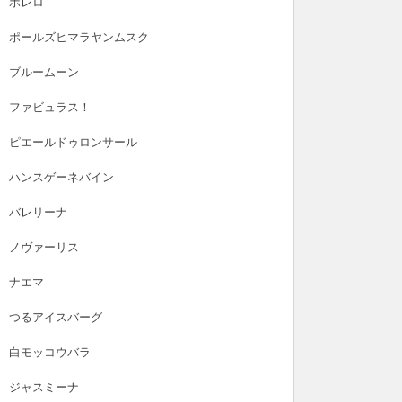
ボレロ
ポールズヒマラヤンムスク
ブルームーン
ファビュラス！
ピエールドゥロンサール
ハンスゲーネバイン
バレリーナ
雑草
バラの肥料
ノヴァーリス
年10月20日
2024年10月1日
20
ナエマ
持ち必見】立ったまま雑草取
バラの夏バテ回復大作戦！ハイポネ
無
つるアイスバーグ
きる！ムサシ除草バイブレー
ックス「バラのストレスブロック」
ー
使った草抜きレビュー
で免疫力UP
み
白モッコウバラ
ジャスミーナ