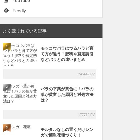
YouTube
Feedly
よく読まれている記事
1
モッコウバラはつるバラと育
て方が違う！肥料や剪定誘引
などバラとの違いまとめ
245442 PV
2
バラの下葉が黄色に！バラの
葉が黄変した原因と対処方法
は？
177712 PV
3
モルタルなしの置くだけレン
ガで簡単花壇づくり！