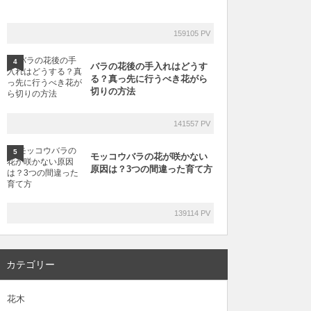
159105 PV
4
バラの花後の手入れはどうす
る？真っ先に行うべき花がら
切りの方法
141557 PV
5
モッコウバラの花が咲かない
原因は？3つの間違った育て方
139114 PV
カテゴリー
花木