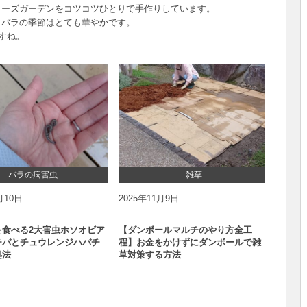
ローズガーデンをコツコツひとりで手作りしています。
、バラの季節はとても華やかです。
すね。
ほたるの記事一覧
バラの病害虫
雑草
月10日
2025年11月9日
2025
を食べる2大害虫ホソオビア
【ダンボールマルチのやり方全工
【腰痛
チバとチュウレンジハバチ
程】お金をかけずにダンボールで雑
りがで
処法
草対策する方法
ターを