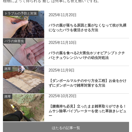
植物によって得られる“癒し”は何事にも替え難いですね。
トラブルの予防と対策
2025年11月20日
バラの葉が落ちる原因と葉がなくなって枝が丸裸
になったバラを復活させる方法
バラの病害虫
2025年11月10日
バラの葉を食べる2大害虫ホソオビアシブトクチ
バとチュウレンジハバチの幼虫対処法
雑草
2025年11月9日
【ダンボールマルチのやり方全工程】お金をかけ
ずにダンボールで雑草対策する方法
2025年10月20日
雑草
【腰痛持ち必見】立ったまま雑草取りができる！
ムサシ除草バイブレーターを使った草抜きレビュ
ー
ほたるの記事一覧