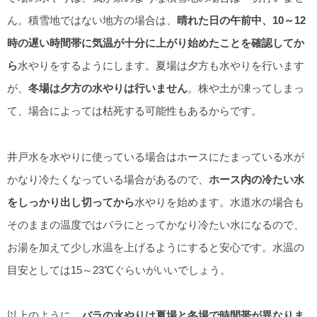
ん。積雪地ではない地方の場合は、
晴れた日の午前中、10～12
時の遅い時間帯に気温が十分に上がり始めたことを確認してか
ら
水やりをするようにします。夏場は夕方も水やりを行います
が、
冬場は夕方の水やりは行いません
。株や土が凍ってしまっ
て、場合によっては枯死する可能性もあるからです。
井戸水を水やりに使っている場合はホースにたまっている水が
かなり冷たくなっている場合があるので、
ホース内の冷たい水
をしっかり出し切ってから
水やりを始めます。水道水の場合も
そのままの温度ではバラにとってかなり冷たい水になるので、
お湯を加えて少し水温を上げるようにすると安心です。水温の
目安としては15～23℃ぐらいがいいでしょう。
以上のように、
バラの水やりは夏場と冬場で時間帯が異なりま