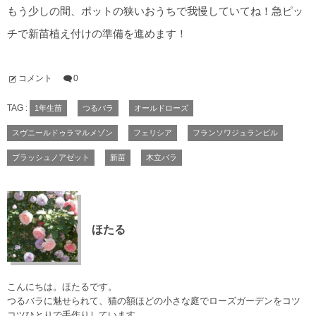
もう少しの間、ポットの狭いおうちで我慢していてね！急ピッ
チで新苗植え付けの準備を進めます！
コメント
0
TAG :
1年生苗
つるバラ
オールドローズ
スヴニールドゥラマルメゾン
フェリシア
フランソワジュランビル
ブラッシュノアゼット
新苗
木立バラ
ほたる
こんにちは。ほたるです。
つるバラに魅せられて、猫の額ほどの小さな庭でローズガーデンをコツ
コツひとりで手作りしています。