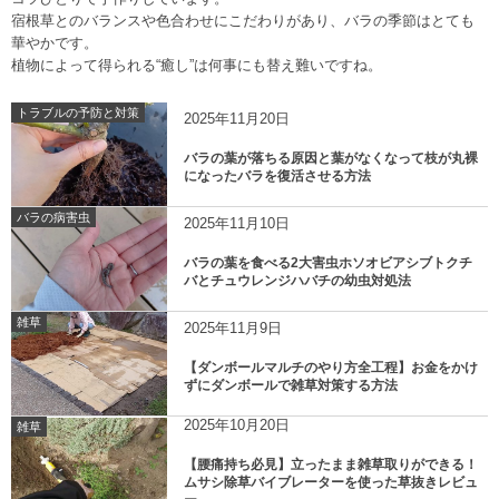
宿根草とのバランスや色合わせにこだわりがあり、バラの季節はとても
華やかです。
植物によって得られる“癒し”は何事にも替え難いですね。
トラブルの予防と対策
2025年11月20日
バラの葉が落ちる原因と葉がなくなって枝が丸裸
になったバラを復活させる方法
バラの病害虫
2025年11月10日
バラの葉を食べる2大害虫ホソオビアシブトクチ
バとチュウレンジハバチの幼虫対処法
雑草
2025年11月9日
【ダンボールマルチのやり方全工程】お金をかけ
ずにダンボールで雑草対策する方法
2025年10月20日
雑草
【腰痛持ち必見】立ったまま雑草取りができる！
ムサシ除草バイブレーターを使った草抜きレビュ