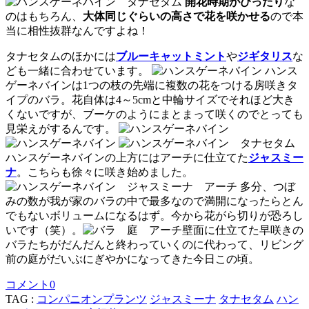
開花時期がぴったり
な
のはもちろん、
大体同じぐらいの高さで花を咲かせる
ので本
当に相性抜群なんですよね！
タナセタムのほかには
ブルーキャットミント
や
ジギタリス
な
ども一緒に合わせています。
ハンス
ゲーネバインは1つの枝の先端に複数の花をつける房咲きタ
イプのバラ。花自体は4～5cmと中輪サイズでそれほど大き
くないですが、ブーケのようにまとまって咲くのでとっても
見栄えがするんです。
ハンスゲーネバインの上方にはアーチに仕立てた
ジャスミー
ナ
。こちらも徐々に咲き始めました。
多分、つぼ
みの数が我が家のバラの中で最多なので満開になったらとん
でもないボリュームになるはず。今から花がら切りが恐ろし
いです（笑）。
壁面に仕立てた早咲きの
バラたちがだんだんと終わっていくのに代わって、リビング
前の庭がだいぶにぎやかになってきた今日この頃。
コメント
0
TAG :
コンパニオンプランツ
ジャスミーナ
タナセタム
ハン