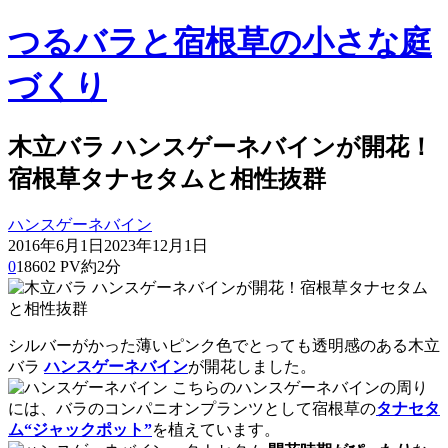
つるバラと宿根草の小さな庭
づくり
木立バラ ハンスゲーネバインが開花！
宿根草タナセタムと相性抜群
ハンスゲーネバイン
2016年6月1日
2023年12月1日
0
18602 PV
約2分
シルバーがかった薄いピンク色でとっても透明感のある木立
バラ
ハンスゲーネバイン
が開花しました。
こちらのハンスゲーネバインの周り
には、バラのコンパニオンプランツとして宿根草の
タナセタ
ム“ジャックポット”
を植えています。