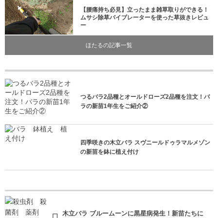
【腰痛持ち必見】立ったまま雑草取りができる！
ムサシ除草バイブレーターを使った草抜きレビュ
ー
ほたるの記事一覧
つるバラ2品種とオールドローズ2品種を注文！バ
ラの新苗1年生をご紹介②
四季咲きの木立バラ スヴニールドゥラマルメゾン
の新苗を鉢に植え付け
木立バラ ブルームーンに黒星病発生！新苗たちに