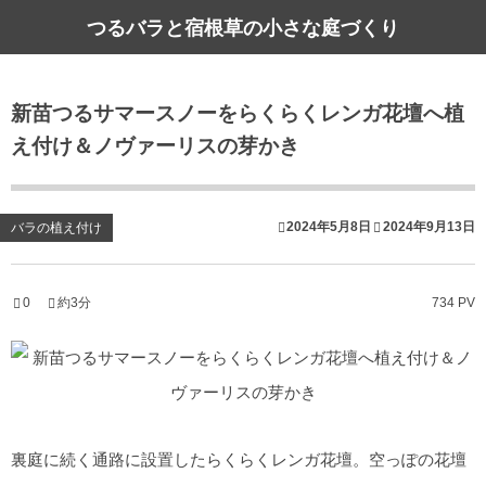
つるバラと宿根草の小さな庭づくり
新苗つるサマースノーをらくらくレンガ花壇へ植
え付け＆ノヴァーリスの芽かき
2024年5月8日
2024年9月13日
バラの植え付け
0
約3分
734 PV
裏庭に続く通路に設置したらくらくレンガ花壇。空っぽの花壇