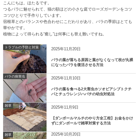
こんにちは。ほたるです。
つるバラに魅せられて、猫の額ほどの小さな庭でローズガーデンをコツ
コツひとりで手作りしています。
宿根草とのバランスや色合わせにこだわりがあり、バラの季節はとても
華やかです。
植物によって得られる“癒し”は何事にも替え難いですね。
トラブルの予防と対策
2025年11月20日
バラの葉が落ちる原因と葉がなくなって枝が丸裸
になったバラを復活させる方法
バラの病害虫
2025年11月10日
バラの葉を食べる2大害虫ホソオビアシブトクチ
バとチュウレンジハバチの幼虫対処法
雑草
2025年11月9日
【ダンボールマルチのやり方全工程】お金をかけ
ずにダンボールで雑草対策する方法
2025年10月20日
雑草