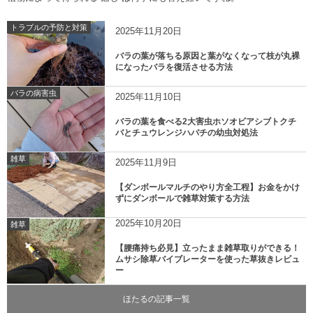
トラブルの予防と対策
2025年11月20日
バラの葉が落ちる原因と葉がなくなって枝が丸裸
になったバラを復活させる方法
バラの病害虫
2025年11月10日
バラの葉を食べる2大害虫ホソオビアシブトクチ
バとチュウレンジハバチの幼虫対処法
雑草
2025年11月9日
【ダンボールマルチのやり方全工程】お金をかけ
ずにダンボールで雑草対策する方法
2025年10月20日
雑草
【腰痛持ち必見】立ったまま雑草取りができる！
ムサシ除草バイブレーターを使った草抜きレビュ
ー
ほたるの記事一覧