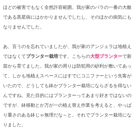
ほどの被害でもなく全然許容範囲。我が家のバラの一番の大敵
である黒星病にはかかりませんでしたし、そのほかの病気にも
なりませんでした。
あ、言うのを忘れていましたが、我が家のアンジェラは地植え
ではなくて
プランター栽培
です。こちらの
大型プランター
で新
苗から育てました。我が家の周りは防犯用の砂利が敷いてあっ
て、しかも地植えスペースにはすでにコニファーという先客が
いたので、どうしても鉢かプランター栽培にならざるを得ない
んですね。見た目的にはプランターってあまり好きではないの
ですが、鉢移動とか万が一の植え替え作業を考えると、やっぱ
り重さのある鉢じゃ無理だな～と。それでプランター栽培にな
りました。