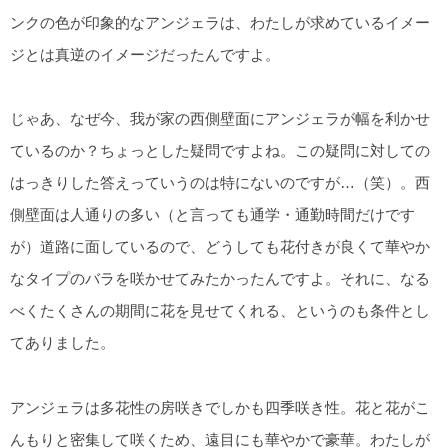
ンクの色が印象的なアンジェラは、わたしが求めているイメー
ジとは真逆のイメージだったんですよ。
じゃあ、なぜ今、我が家の西側壁面にアンジェラが幅を利かせ
ているのか？ちょっとした疑問ですよね。この疑問に対しての
はっきりした答えっていうのは特にないのですが…（笑）。西
側壁面は人通りの多い（と言っても通学・通勤時間だけです
が）道路に面しているので、どうしても花付きが良くて華やか
なタイプのバラを咲かせてみたかったんですよ。それに、なる
べくたくさんの期間に花を見せてくれる、というのも条件とし
てありました。
アンジェラは多花性の房咲きでしかも四季咲き性。花と花がこ
んもりと密集して咲くため、遠目にも華やかで豪華。わたしが