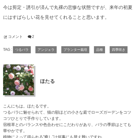
今は剪定・誘引が済んで丸裸の悲惨な状態ですが、来年の初夏
にはすばらしい花を見せてくれることと思います。
コメント
2
TAG :
つるバラ
アンジェラ
プランター栽培
品種
四季咲き
ほたる
こんにちは。ほたるです。
つるバラに魅せられて、猫の額ほどの小さな庭でローズガーデンをコツ
コツひとりで手作りしています。
宿根草とのバランスや色合わせにこだわりがあり、バラの季節はとても
華やかです。
植物によって得られる“癒し”は何事にも替え難いですね。