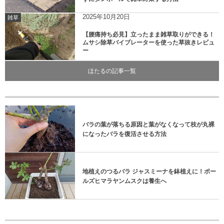
2025年10月20日
雑草
【腰痛持ち必見】立ったまま雑草取りができる！
ムサシ除草バイブレーターを使った草抜きレビュ
ー
ほたるの記事一覧
バラの葉が落ちる原因と葉がなくなって枝が丸裸
になったバラを復活させる方法
地植えのつるバラ ジャスミーナを鉢植えに！ポー
ルズヒマラヤンムスクは養生へ