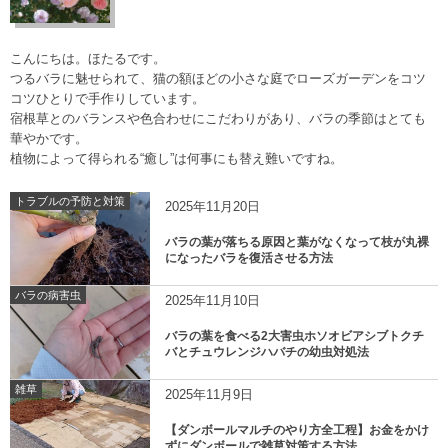
こんにちは。ほたるです。
つるバラに魅せられて、猫の額ほどの小さな庭でローズガーデンをコツ
コツひとりで手作りしています。
宿根草とのバランスや色合わせにこだわりがあり、バラの季節はとても
華やかです。
植物によって得られる“癒し”は何事にも替え難いですね。
トラブルの予防と対策
2025年11月20日
バラの葉が落ちる原因と葉がなくなって枝が丸裸
になったバラを復活させる方法
バラの病害虫
2025年11月10日
バラの葉を食べる2大害虫ホソオビアシブトクチ
バとチュウレンジハバチの幼虫対処法
雑草
2025年11月9日
【ダンボールマルチのやり方全工程】お金をかけ
ずにダンボールで雑草対策する方法