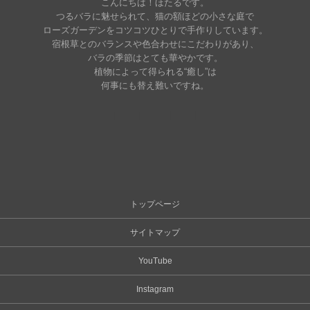
こんにちは！ほたるです。
つるバラに魅せられて、猫の額ほどの小さな庭で
ローズガーデンをコツコツひとりで手作りしています。
宿根草とのバランスや色合わせにこだわりがあり、
バラの季節はとても華やかです。
植物によって得られる“癒し”は
何事にも替え難いですね。
トップページ
サイトマップ
YouTube
Instagram