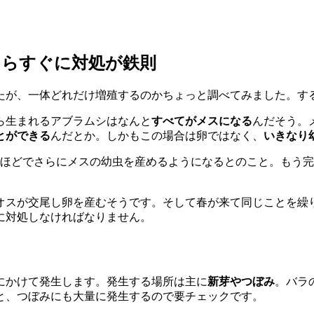
たらすぐに対処が鉄則
たが、一体どれだけ増殖するのかちょっと調べてみました。す
ら生まれるアブラムシはなんと
すべてがメスになる
んだそう。
とができる
んだとか。しかもこの場合は卵ではなく、
いきなり
間ほどでさらにメスの幼虫を産めるようになるとのこと。もう
オスが交尾し卵を産むそうです。そして春が来て同じことを繰
に対処しなければなりません。
にかけて発生します。発生する場所は主に
新芽やつぼみ
。バラ
と、つぼみにも大量に発生するので要チェックです。