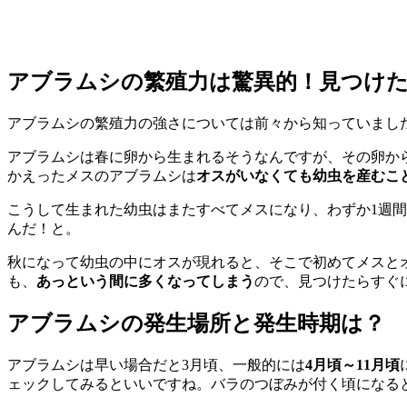
アブラムシの繁殖力は驚異的！見つけ
アブラムシの繁殖力の強さについては前々から知っていまし
アブラムシは春に卵から生まれるそうなんですが、その卵か
かえったメスのアブラムシは
オスがいなくても幼虫を産むこ
こうして生まれた幼虫はまたすべてメスになり、わずか1週
んだ！と。
秋になって幼虫の中にオスが現れると、そこで初めてメスと
も、
あっという間に多くなってしまう
ので、見つけたらすぐ
アブラムシの発生場所と発生時期は？
アブラムシは早い場合だと3月頃、一般的には
4月頃～11月頃
ェックしてみるといいですね。バラのつぼみが付く頃になる