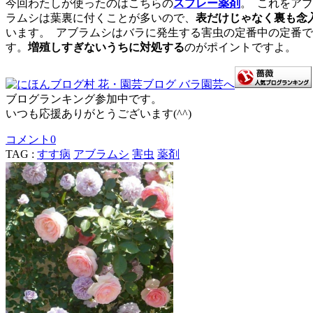
今回わたしが使ったのはこちらの
スプレー薬剤
。
これをアブ
ラムシは葉裏に付くことが多いので、
表だけじゃなく裏も念
います。
アブラムシはバラに発生する害虫の定番中の定番で
す。
増殖しすぎないうちに対処する
のがポイントですよ。
ブログランキング参加中です。
いつも応援ありがとうございます(^^)
コメント
0
TAG :
すす病
アブラムシ
害虫
薬剤