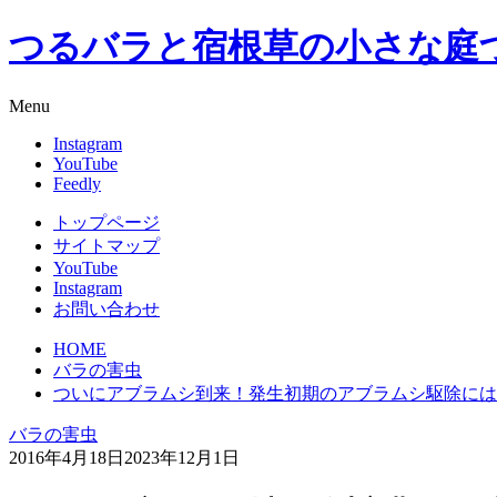
つるバラと宿根草の小さな庭
Menu
Instagram
YouTube
Feedly
トップページ
サイトマップ
YouTube
Instagram
お問い合わせ
HOME
バラの害虫
ついにアブラムシ到来！発生初期のアブラムシ駆除には
バラの害虫
2016年4月18日
2023年12月1日