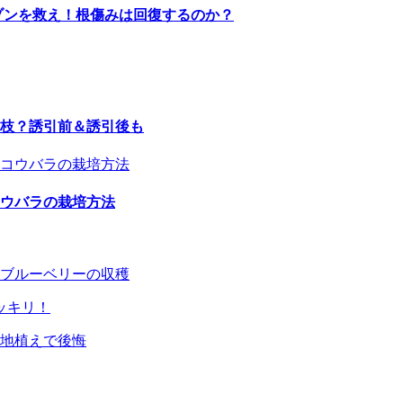
ゾンを救え！根傷みは回復するのか？
枝？誘引前＆誘引後も
ウバラの栽培方法
？ブルーベリーの収穫
地植えで後悔