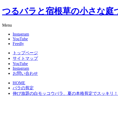
つるバラと宿根草の小さな庭
Menu
Instagram
YouTube
Feedly
トップページ
サイトマップ
YouTube
Instagram
お問い合わせ
HOME
バラの剪定
伸び放題の白モッコウバラ、夏の本格剪定でスッキリ！