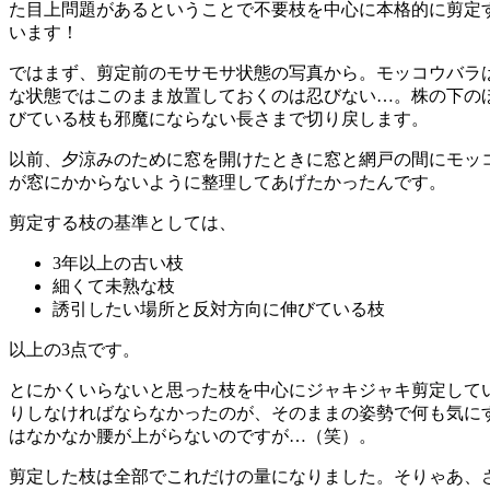
た目上問題があるということで不要枝を中心に本格的に剪定
います！
ではまず、剪定前のモサモサ状態の写真から。
モッコウバラ
な状態ではこのまま放置しておくのは忍びない…。株の下の
びている枝も邪魔にならない長さまで切り戻します。
以前、夕涼みのために窓を開けたときに窓と網戸の間にモッ
が窓にかからないように整理してあげたかったんです。
剪定する枝の基準としては、
3年以上の古い枝
細くて未熟な枝
誘引したい場所と反対方向に伸びている枝
以上の3点です。
とにかくいらないと思った枝を中心にジャキジャキ剪定して
りしなければならなかったのが、そのままの姿勢で何も気に
はなかなか腰が上がらないのですが…（笑）。
剪定した枝は全部でこれだけの量になりました。そりゃあ、