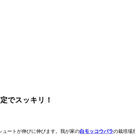
剪定でスッキリ！
シュートが伸びに伸びます。我が家の
白モッコウバラ
の栽培場