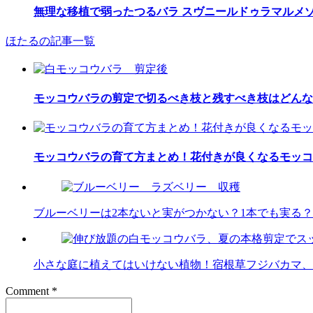
無理な移植で弱ったつるバラ スヴニールドゥラマルメ
ほたるの記事一覧
モッコウバラの剪定で切るべき枝と残すべき枝はどんな
モッコウバラの育て方まとめ！花付きが良くなるモッコ
ブルーベリーは2本ないと実がつかない？1本でも実る
小さな庭に植えてはいけない植物！宿根草フジバカマ、
Comment
*