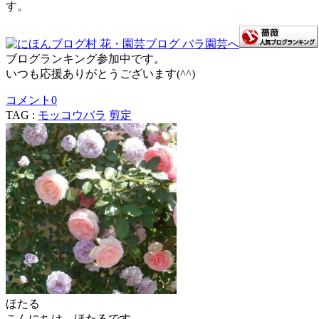
す。
ブログランキング参加中です。
いつも応援ありがとうございます(^^)
コメント
0
TAG :
モッコウバラ
剪定
ほたる
こんにちは。ほたるです。