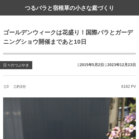
つるバラと宿根草の小さな庭づくり
ゴールデンウィークは花盛り！国際バラとガーデ
ニングショウ開催まであと10日
2015年5月2日
2023年12月23日
日々のつぶやき
0
約3分
6182 PV