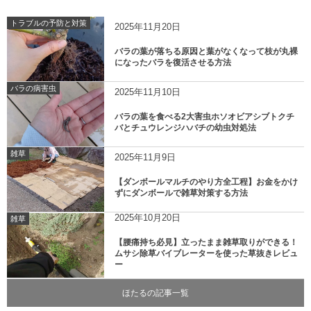
トラブルの予防と対策
2025年11月20日
バラの葉が落ちる原因と葉がなくなって枝が丸裸
になったバラを復活させる方法
バラの病害虫
2025年11月10日
バラの葉を食べる2大害虫ホソオビアシブトクチ
バとチュウレンジハバチの幼虫対処法
雑草
2025年11月9日
【ダンボールマルチのやり方全工程】お金をかけ
ずにダンボールで雑草対策する方法
2025年10月20日
雑草
【腰痛持ち必見】立ったまま雑草取りができる！
ムサシ除草バイブレーターを使った草抜きレビュ
ー
ほたるの記事一覧